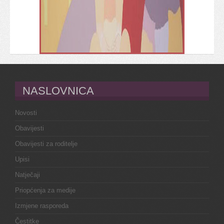
NASLOVNICA
Novosti
Obavijesti
Obavijesti za roditelje
Upisi
Natječaji
Priopćenja za medije
Izmjene rasporeda
Čestitke