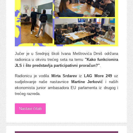
Jučer je u Srednjoj školi Ivana Meštrovića Drniš održana
radionica u okviru trećeg seta na temu
"Kako funkcionira
JLS i što predstavlja participativni proračun?"
.
Radionicu je vodila
Mirta Srdarev
iz
LAG More 249
uz
sudjelovanje naše nastavnice
Martine Jerković
i naših
ekonomista junior ambasadora EU parlamenta iz drugog i
trećeg razreda.
Nastavi čitati