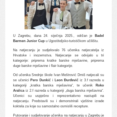
U Zagrebu, dana 24. siječnja 2025., održan je
Badel
Barmen Junior Cup
u Ugostiteljsko-turističkom učilištu.
Na natjecanju je sudjelovalo 76 učenika natjecatelja iz
Hrvatske i inozemstva. Natjecanje se odvijalo u tri
kategorije: priprema kratke barske mješavine, priprema
duge barske mješavine i flair kategorije.
Od učenika Srednje škole Ivan Meštrović Drniš natjecali su
se učenici
Pero Dunkić
i
Leon Đurđević
iz 3.f razreda u
kategoriji „kratka barska mješavina“, te učenik
Roko
Aralica
iz 2.f razreda u kategoriji „duga barska mješavina“.
Učenici su uspješno i reprezentativno nastupili na
natjecanju. Predstavili su i demonstrirali vještine izrade
koktela za koje su samostalno osmislili recepture.
Putovanje i sudjelovanje učenika na natjecanju u Zagrebu je