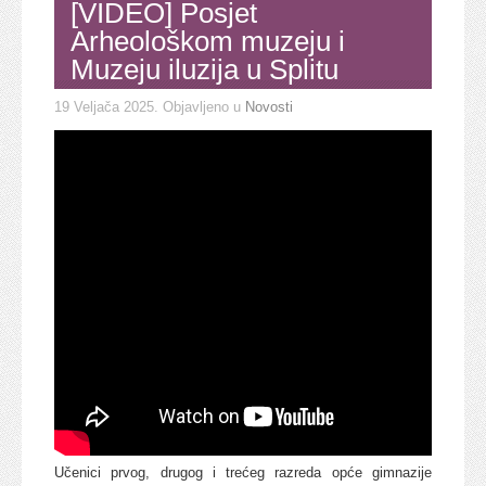
[VIDEO] Posjet
Arheološkom muzeju i
Muzeju iluzija u Splitu
19 Veljača 2025
. Objavljeno u
Novosti
Učenici prvog, drugog i trećeg razreda opće gimnazije