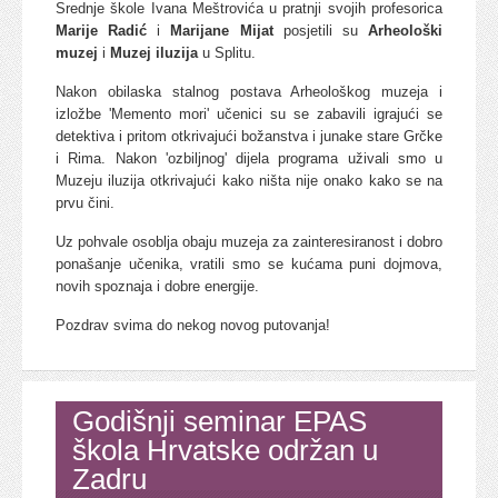
Srednje škole Ivana Meštrovića u pratnji svojih profesorica
Marije Radić
i
Marijane Mijat
posjetili su
Arheološki
muzej
i
Muzej iluzija
u Splitu.
Nakon obilaska stalnog postava Arheološkog muzeja i
izložbe 'Memento mori' učenici su se zabavili igrajući se
detektiva i pritom otkrivajući božanstva i junake stare Grčke
i Rima. Nakon 'ozbiljnog' dijela programa uživali smo u
Muzeju iluzija otkrivajući kako ništa nije onako kako se na
prvu čini.
Uz pohvale osoblja obaju muzeja za zainteresiranost i dobro
ponašanje učenika, vratili smo se kućama puni dojmova,
novih spoznaja i dobre energije.
Pozdrav svima do nekog novog putovanja!
Godišnji seminar EPAS
škola Hrvatske održan u
Zadru