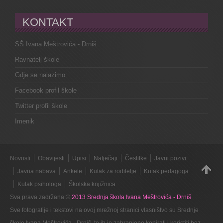
KONTAKT
SŠ Ivana Meštrovića - Drniš
Ravnatelj škole
Gdje se nalazimo
Facebook profil škole
Twitter profil škole
Imenik
Novosti
Obavijesti
Upisi
Natječaji
Čestitke
Javni pozivi
Javna nabava
Ankete
Kutak za roditelje
Kutak pedagoga
Kutak psihologa
Školska knjižnica
Sva prava zadržana ©
2013 Srednja škola Ivana Meštrovića - Drniš
Sve fotografije i tekstovi na ovoj mrežnoj stranici vlasništvo su Srednje
škole Ivana Meštrovića - Drniš, te ih je zabranjeno kopirati i koristiti bez