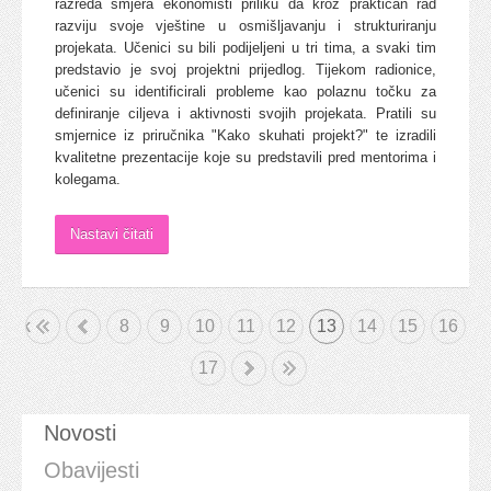
razreda smjera ekonomisti priliku da kroz praktičan rad
razviju svoje vještine u osmišljavanju i strukturiranju
projekata. Učenici su bili podijeljeni u tri tima, a svaki tim
predstavio je svoj projektni prijedlog. Tijekom radionice,
učenici su identificirali probleme kao polaznu točku za
definiranje ciljeva i aktivnosti svojih projekata. Pratili su
smjernice iz priručnika "Kako skuhati projekt?" te izradili
kvalitetne prezentacije koje su predstavili pred mentorima i
kolegama.
Nastavi čitati
etak
«
8
9
10
11
12
13
14
15
16
17
»
Kraj
Novosti
Obavijesti