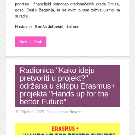
podržao i financijski pomogao gradonačelnik grada Drniša,
gosp.
Josip Begonja
, te se ovim putem zahvaljujemo na
suradnji.
Nastavnik:
Siniša Jelovčić
, dipl.oec.
Nastavi čitati
Radionica "Kako ideju
pretvoriti u projekt?"
održana u sklopu Erasmus+
projekta "Hands up for the
better Future"
30 Siječanj 2025
. Objavljeno u
Novosti