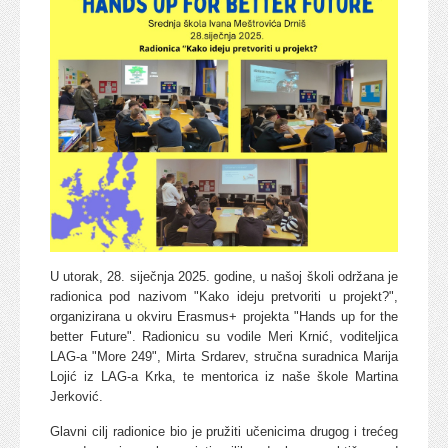
U utorak, 28. siječnja 2025. godine, u našoj školi održana je
radionica pod nazivom "Kako ideju pretvoriti u projekt?",
organizirana u okviru Erasmus+ projekta "Hands up for the
better Future". Radionicu su vodile Meri Krnić, voditeljica
LAG-a "More 249", Mirta Srdarev, stručna suradnica Marija
Lojić iz LAG-a Krka, te mentorica iz naše škole Martina
Jerković.
Glavni cilj radionice bio je pružiti učenicima drugog i trećeg