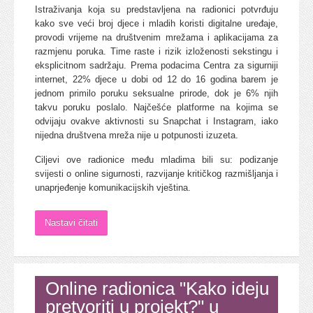
Istraživanja koja su predstavljena na radionici potvrđuju
kako sve veći broj djece i mladih koristi digitalne uređaje,
provodi vrijeme na društvenim mrežama i aplikacijama za
razmjenu poruka. Time raste i rizik izloženosti sekstingu i
eksplicitnom sadržaju. Prema podacima Centra za sigurniji
internet, 22% djece u dobi od 12 do 16 godina barem je
jednom primilo poruku seksualne prirode, dok je 6% njih
takvu poruku poslalo. Najčešće platforme na kojima se
odvijaju ovakve aktivnosti su Snapchat i Instagram, iako
nijedna društvena mreža nije u potpunosti izuzeta.
Ciljevi ove radionice među mladima bili su: podizanje
svijesti o online sigurnosti, razvijanje kritičkog razmišljanja i
unaprjeđenje komunikacijskih vještina.
Nastavi čitati
Online radionica "Kako ideju
pretvoriti u projekt?" u