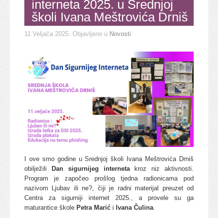
interneta 2025. u Srednjoj
školi Ivana Meštrovića Drniš
11 Veljača 2025
. Objavljeno u
Novosti
I ove smo godine u Srednjoj školi Ivana Meštrovića Drniš
obilježili
Dan sigurnijeg interneta
kroz niz aktivnosti.
Program je započeo prošlog tjedna radionicama pod
nazivom Ljubav ili ne?, čiji je radni materijal preuzet od
Centra za sigurniji internet 2025., a provele su ga
maturantice škole
Petra Marić
i
Ivana Čulina
.