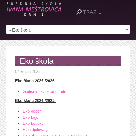
Eko škola
04 Rujan 2025
.
Eko škola 2025./2026.
Godišnje izvješće o radu
Eko škola 2024./2025.
Eko odbor
Eko logo
Eko kodeks
Plan djelovanja
Eko aktivnosti - suradnja s medijima