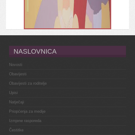
NASLOVNICA
Novosti
Obavijesti
Obavijesti za roditelje
Upisi
Natječaji
Priopćenja za medije
Izmjene rasporeda
Čestitke