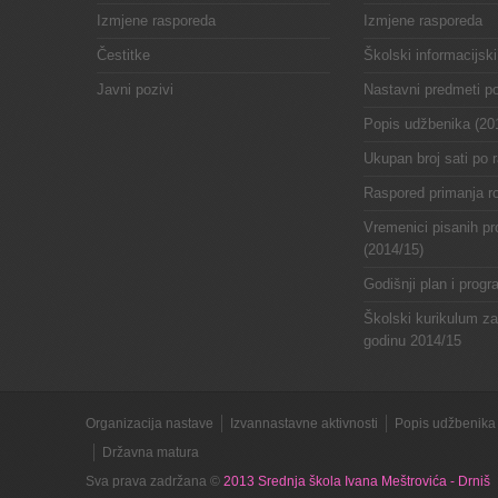
Izmjene rasporeda
Izmjene rasporeda
Čestitke
Školski informacijski
Javni pozivi
Nastavni predmeti p
Popis udžbenika (20
Ukupan broj sati po 
Raspored primanja ro
Vremenici pisanih pr
(2014/15)
Godišnji plan i prog
Školski kurikulum z
godinu 2014/15
Organizacija nastave
Izvannastavne aktivnosti
Popis udžbenika 
Državna matura
Sva prava zadržana ©
2013 Srednja škola Ivana Meštrovića - Drniš