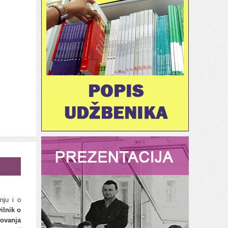
nju i o
ilnik o
ovanja