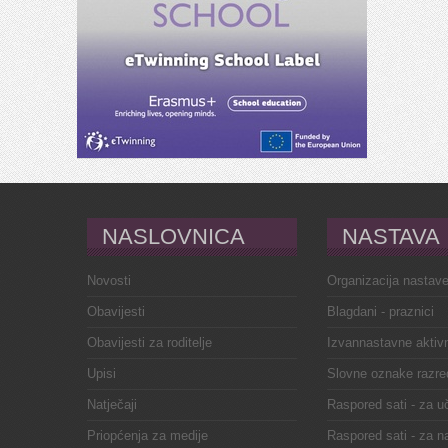
NASLOVNICA
NASTAVA
Novosti
Organizacija nastav
Obavijesti
Blagdani - praznici
Obavijesti za roditelje
Izvannastavne aktivn
Upisi
Slovne oznake razre
Natječaji
Raspored sati - za u
Priopćenja za medije
Raspored sati - za n