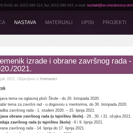
rniš, tel: (022) 886 114, fax: (022) 886 933, e-mail:
kontakt@ss-imestrovica-drni
CA
NASTAVA
MATERIJALI
UPISI
PROJEKTI
emenik izrade i obrane završnog rada -
20./2021.
jak 2021
. Objavljeno u
Vremenici
 rok
java tema na oglasnoj ploči Škole - do 20. listopada 2020.
abir tema za završni rad - u dogovoru s mentorima, do 30. listopada 2020.
radba završnog rada - 1. studeni 2020. – 15. lipnja 2021.
ijava obrane završnog rada (u tajništvu škole)
- 29., 30. i 31. ožujka 2021.
edaja završnog rada (u tajništvu škole)
- 8 i 9. lipnja 2021.
rana završnog rada - 14. lipnja do 17. lipnja 2021.