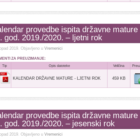
lendar provedbe ispita državne mature
. god. 2019./2020. – ljetni rok
topad 2019
. Objavljeno u
Vremenici
ENTI ZA PREUZIMANJE:
Tip
Opis datoteke
Veličina
Preu
KALENDAR DRŽAVNE MATURE - LJETNI ROK
459 KB
lendar provedbe ispita državne mature
. god. 2019./2020. – jesenski rok
topad 2019
. Objavljeno u
Vremenici