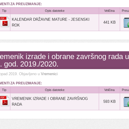
ENTI ZA PREUZIMANJE:
Tip
Opis datoteke
Veličina
Preu
KALENDAR DRŽAVNE MATURE - JESENSKI
441 KB
ROK
emenik izrade i obrane završnog rada u
. god. 2019./2020.
topad 2019
. Objavljeno u
Vremenici
ENTI ZA PREUZIMANJE:
Tip
Opis datoteke
Veličina
Preu
VREMENIK IZRADE I OBRANE ZAVRŠNOG
593 KB
RADA