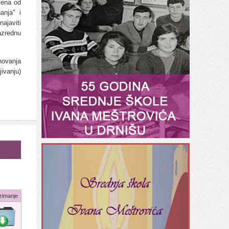
jena od
anja" i
ajaviti
azrednu
novanja
ivanju)
zimanje