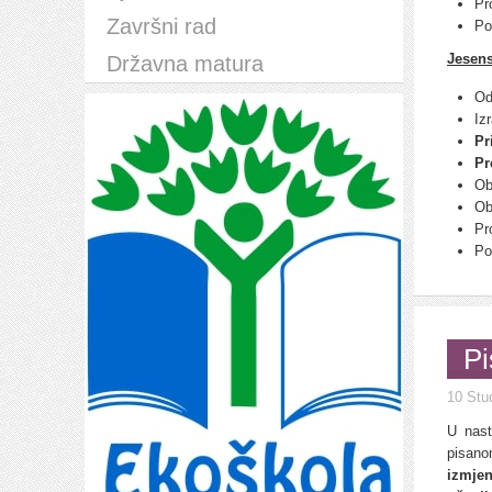
Pr
Završni rad
Po
Jesens
Državna matura
Od
Iz
Pr
Pr
Ob
Ob
Pr
Po
Pi
10 Stu
U nast
pisano
izmje