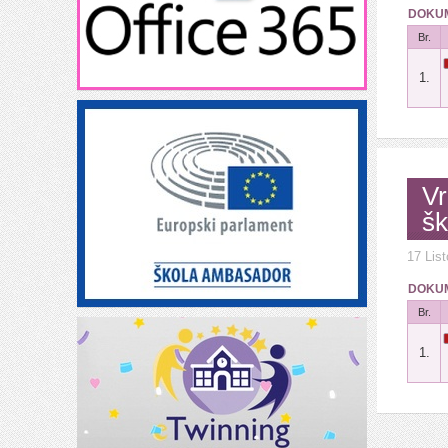
DOKUM
Br.
1.
Vr
šk
17 Lis
DOKUM
Br.
1.