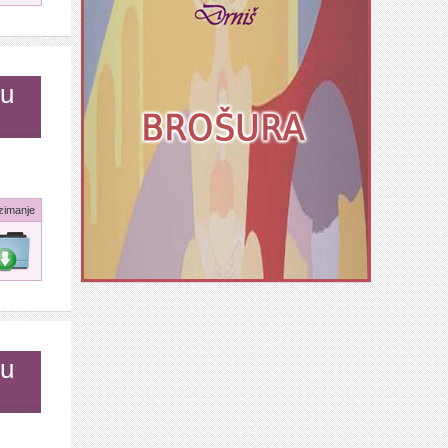
 u
zimanje
 u