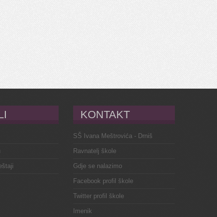
LI
KONTAKT
SŠ Ivana Meštrovića - Drniš
u
Ravnatelj škole
eštaji
Gdje se nalazimo
Facebook profil škole
Twitter profil škole
Imenik