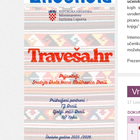
učenik
kojih 
uvođen
pisanu
knjigu"
Intern
učenik
možete
Prezen
Vr
17 Lis
DOKUM
Br.
1.