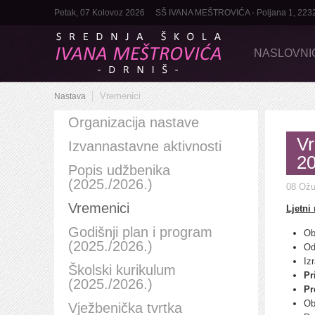
Petak, 07 Kolovoz 2026
SŠ IVANA MEŠTROVIĆA - Poljana 1, 22320 D
NASLOVNI
Vremenici
Nastava
Organizacija nastave
Vr
Izvannastavne aktivnosti
20
Popis udžbenika
(2025./2026.)
08 Ožu
Vremenici
Ljetni
Godišnji plan i program
Ob
(2025./2026.)
Od
Iz
Školski kurikulum
Pr
(2025./2026.)
Pr
Ob
Vježbenička tvrtka