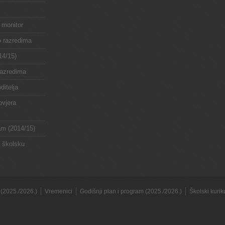
 monitor
o razredima
14/15)
razredima
ditelja
ovjera
ram (2014/15)
a školsku
(2025./2026.)
Vremenici
Godišnji plan i program (2025./2026.)
Školski kuri