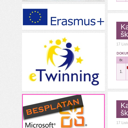
Ka
šk
17 Lis
DOKUM
Br.
1.
Ka
šk
17 Lis