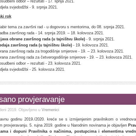
osudbeni odbor – rezultati - 17. lipnja 2021.
djela svjedodžbi - 9. srpnja 2021.
ki rok
abir tema za završni rad - u dogovoru s mentorima, do 08. srpnja 2021.
radba završnog rada - 14. srpnja 2019. – 18. kolovoza 2021.
ijava obrane završnog rada (u tajništvu škole)
- 9. srpnja 2021.
edaja završnog rada (u tajništvu škole)
- 19. kolovoza 2021.
rana završnog rada za trogodišnje smjerove - 19. – 23. kolovoza 2021.
rana završnog rada za četverogodišnje smjerove - 19. – 23. kolovoza 2021.
osudbeni odbor – rezultati - 23. kolovoza 2021.
djela svjedodžbi - 25. kolovoza 2021.
sano provjeravanje
deni 2019
. Objavljeno u
Vremenici
avnu godinu 2019./2020. kreće se s izmijenjenim pravilnikom o vrednova
m provjeravanju. 5. rujna 2019. godine u Narodnim novinama je objavljen
Prav
nama i dopuni Pravilnika o načinima, postupcima i elementima vredn