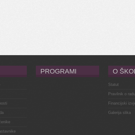
PROGRAMI
O ŠKO
e
Statut
Pravilnik o rad
osti
Financijski izvj
da
Galerija slika
čenike
astavnike