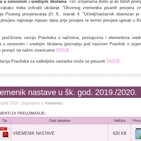
a u osnovnim i srednjim školama
. Tim izmjenama došlo je do bitnih prom
svakako treba izdvojiti ukidanje "Okvirnog vremenika pisanih provjera zn
je Pisanog provjeravanja (čl. 8., stavak 4. "Učitelj/nastavnik obavezan je n
 provjeru najmanje mjesec dana prije provjere te termin provjere upisati u R
.
o pročišćenu verziju Pravilnika o načinima, postupcima i elementima vred
a u osnovnim i srednjim školama (poznatiju pod nazivom Pravilnik o ocjenj
 pronaći na našim stranicama
OVDJE
.
tacija Pravilnika za roditeljske sastanke može se preuzeti
OVDJE
.
emenik nastave u šk. god. 2019./2020.
topad 2019
. Objavljeno u
Vremenici
ENTI ZA PREUZIMANJE:
Tip
Opis datoteke
Veličina
Preu
VREMENIK NASTAVE
620 KB