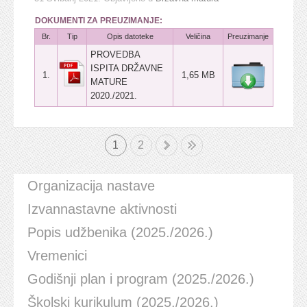
DOKUMENTI ZA PREUZIMANJE:
Br.
Tip
Opis datoteke
Veličina
Preuzimanje
PROVEDBA
ISPITA DRŽAVNE
1.
1,65 MB
MATURE
2020./2021.
1
»
2
Kraj
Organizacija nastave
Izvannastavne aktivnosti
Popis udžbenika (2025./2026.)
Vremenici
Godišnji plan i program (2025./2026.)
Školski kurikulum (2025./2026.)