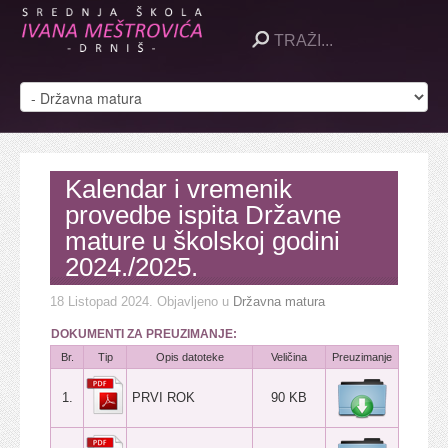
Kalendar i vremenik
provedbe ispita Državne
mature u školskoj godini
2024./2025.
18 Listopad 2024
. Objavljeno u
Državna matura
DOKUMENTI ZA PREUZIMANJE:
Br.
Tip
Opis datoteke
Veličina
Preuzimanje
1.
PRVI ROK
90 KB