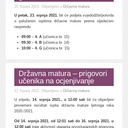
20 Srpanj 2021
. Objavljeno u
Državna matura
U petak, 23. srpnja 2021.
bit će podjela svjedodžbi/potvrda
o položenim ispitima državne mature prema sljedećem
rasporedu:
09:00
–
4. A
(učionica br. 15)
09:30
–
4. B
(učionica br. 14)
10:00
–
4. G
(učionica br. 15)
Državna matura – prigovori
učenika na ocjenjivanje
12 Srpanj 2021
. Objavljeno u
Državna matura
U srijedu,
14. srpnja 2021., u 12:00 sati
bit će objavljeni
privremeni rezultati ispita državne mature ljetnoga roka
2020./2021.
Od 14. srpnja 2021. od 12:01 sati do 16. srpnja 2021. u
12:00 sati
traje aktivnost ulaganja prvostupanjskih prigovora