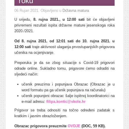
roku
06 Rujan 2021
. Objavljeno u
Državna matura
U srijedu,
8. rujna 2021., u 12:00 sati
bit će objavljeni
privremeni rezultati ispita državne mature jesenskoga roka
2020./2021.
Od 8. rujna 2021. od 12:01 sati do 10. rujna 2021. u
12:00 sati
traje aktivnost ulaganja prvostupanjskih prigovora
učenika na ocjenjivanje.
Preporuka je da se zbog situacije s Covid-19 prigovori
odrade online. Sukladno tomu, prigovore ćemo odraditi na
sljedeći način:
učenik preuzima i popunjava Obrazac (Obrazac je u
word formatu pa ga učenik popunjava na računalu)
učenik popunjeni obrazac šalje ispitnoj koordinatorici na
e-mail adresu:
filipa.kontic@skole.hr
Prigovor se treba odnositi na točno određeni zadatak s
kratkim i jasnim obrazloženjem.
Obrazac prigovora preuzmite
OVDJE
(DOC, 59 KB).