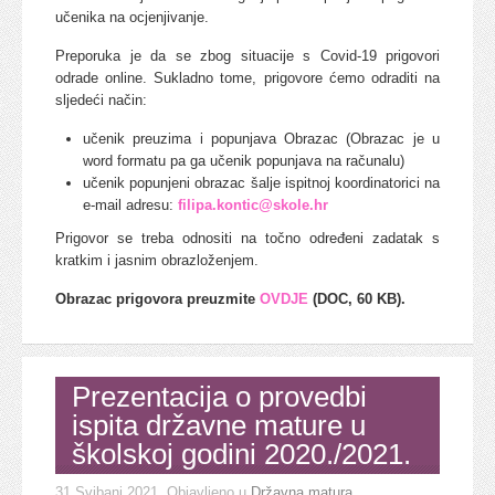
učenika na ocjenjivanje.
Preporuka je da se zbog situacije s Covid-19 prigovori
odrade online. Sukladno tome, prigovore ćemo odraditi na
sljedeći način:
učenik preuzima i popunjava Obrazac (Obrazac je u
word formatu pa ga učenik popunjava na računalu)
učenik popunjeni obrazac šalje ispitnoj koordinatorici na
e-mail adresu:
filipa.kontic@skole.hr
Prigovor se treba odnositi na točno određeni zadatak s
kratkim i jasnim obrazloženjem.
Obrazac prigovora preuzmite
OVDJE
(DOC, 60 KB).
Prezentacija o provedbi
ispita državne mature u
školskoj godini 2020./2021.
31 Svibanj 2021
. Objavljeno u
Državna matura