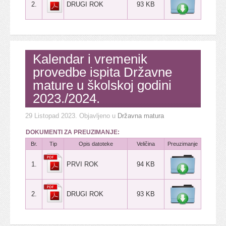
2.
DRUGI ROK
93 KB
Kalendar i vremenik
provedbe ispita Državne
mature u školskoj godini
2023./2024.
29 Listopad 2023
. Objavljeno u
Državna matura
DOKUMENTI ZA PREUZIMANJE:
Br.
Tip
Opis datoteke
Veličina
Preuzimanje
1.
PRVI ROK
94 KB
2.
DRUGI ROK
93 KB