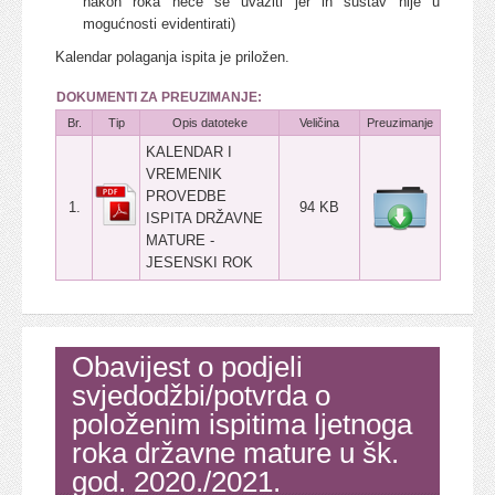
nakon roka neće se uvažiti jer ih sustav nije u
mogućnosti evidentirati)
Kalendar polaganja ispita je priložen.
DOKUMENTI ZA PREUZIMANJE:
Br.
Tip
Opis datoteke
Veličina
Preuzimanje
KALENDAR I
VREMENIK
PROVEDBE
1.
94 KB
ISPITA DRŽAVNE
MATURE -
JESENSKI ROK
Obavijest o podjeli
svjedodžbi/potvrda o
položenim ispitima ljetnoga
roka državne mature u šk.
god. 2020./2021.