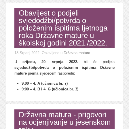
Obavijest o podjeli
svjedodžbi/potvrda o
položenim ispitima ljetnoga
roka Državne mature u
školskoj godini 2021./2022.
18 Srpanj 2022
. Objavljeno u
Državna matura
U
srijedu, 20. srpnja 2022.
bit će podjela
svjedodžbi/potvrda o položenim ispitima Državne
mature
prema sljedećem rasporedu:
9:00 – 4. A (učionica br. 7)
9:00 – 4. B i 4. G (učionica br. 3)
Državna matura - prigovori
na ocjenjivanje u jesenskom