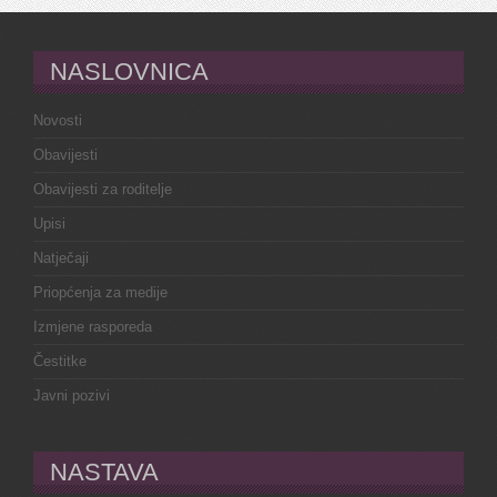
NASLOVNICA
Novosti
Obavijesti
Obavijesti za roditelje
Upisi
Natječaji
Priopćenja za medije
Izmjene rasporeda
Čestitke
Javni pozivi
NASTAVA