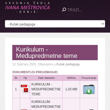
Kurikulum -
Međupredmetne teme
10 Siječanj 2020
. Objavljeno u
Kutak pedagoga
DOKUMENTI ZA PREUZIMANJE:
Br.
Tip
Opis datoteke
Veličina
Preuzimanje
KURIKULUM -
1.
MEĐUPREDMETNE
1,03 MB
TEME
KURIKULUM
MEĐUPREDMETNE