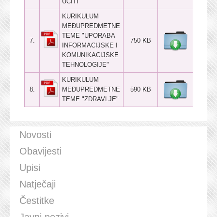
UČITI"
KURIKULUM
MEĐUPREDMETNE
TEME "UPORABA
7.
750 KB
INFORMACIJSKE I
KOMUNIKACIJSKE
TEHNOLOGIJE"
KURIKULUM
8.
MEĐUPREDMETNE
590 KB
TEME "ZDRAVLJE"
Novosti
Obavijesti
Upisi
Natječaji
Čestitke