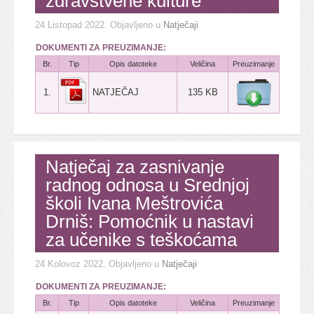
zdravstvene kulture
24 Listopad 2022
. Objavljeno u
Natječaji
DOKUMENTI ZA PREUZIMANJE:
Br.
Tip
Opis datoteke
Veličina
Preuzimanje
1.
NATJEČAJ
135 KB
Natječaj za zasnivanje
radnog odnosa u Srednjoj
školi Ivana Meštrovića
Drniš: Pomoćnik u nastavi
za učenike s teškoćama
24 Kolovoz 2022
. Objavljeno u
Natječaji
DOKUMENTI ZA PREUZIMANJE:
Br.
Tip
Opis datoteke
Veličina
Preuzimanje