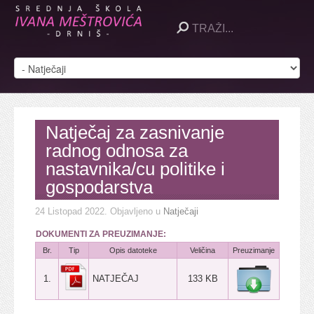
Natječaj za zasnivanje
radnog odnosa za
nastavnika/cu politike i
gospodarstva
24 Listopad 2022
. Objavljeno u
Natječaji
DOKUMENTI ZA PREUZIMANJE:
Br.
Tip
Opis datoteke
Veličina
Preuzimanje
1.
NATJEČAJ
133 KB