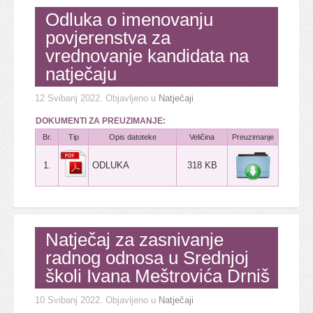
Odluka o imenovanju
povjerenstva za
vrednovanje kandidata na
natječaju
12 Svibanj 2022
. Objavljeno u
Natječaji
DOKUMENTI ZA PREUZIMANJE:
Br.
Tip
Opis datoteke
Veličina
Preuzimanje
1.
ODLUKA
318 KB
Natječaj za zasnivanje
radnog odnosa u Srednjoj
školi Ivana Meštrovića Drniš
10 Svibanj 2022
. Objavljeno u
Natječaji