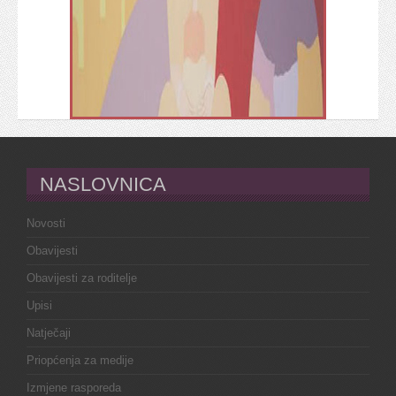
NASLOVNICA
Novosti
Obavijesti
Obavijesti za roditelje
Upisi
Natječaji
Priopćenja za medije
Izmjene rasporeda