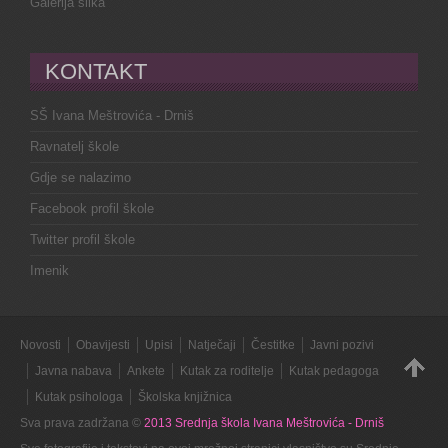
Galerija slika
KONTAKT
SŠ Ivana Meštrovića - Drniš
Ravnatelj škole
Gdje se nalazimo
Facebook profil škole
Twitter profil škole
Imenik
Novosti
Obavijesti
Upisi
Natječaji
Čestitke
Javni pozivi
Javna nabava
Ankete
Kutak za roditelje
Kutak pedagoga
Kutak psihologa
Školska knjižnica
Sva prava zadržana ©
2013 Srednja škola Ivana Meštrovića - Drniš