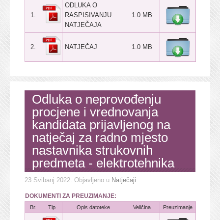
ODLUKA O
1.
RASPISIVANJU
1.0 MB
NATJEČAJA
2.
NATJEČAJ
1.0 MB
Odluka o neprovođenju
procjene i vrednovanja
kandidata prijavljenog na
natječaj za radno mjesto
nastavnika strukovnih
predmeta - elektrotehnika
23 Svibanj 2022
. Objavljeno u
Natječaji
DOKUMENTI ZA PREUZIMANJE:
Br.
Tip
Opis datoteke
Veličina
Preuzimanje