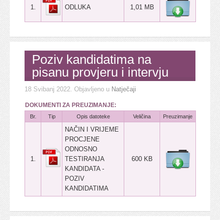
1.
ODLUKA
1,01 MB
Poziv kandidatima na
pisanu provjeru i intervju
18 Svibanj 2022
. Objavljeno u
Natječaji
DOKUMENTI ZA PREUZIMANJE:
Br.
Tip
Opis datoteke
Veličina
Preuzimanje
NAČIN I VRIJEME
PROCJENE
ODNOSNO
1.
TESTIRANJA
600 KB
KANDIDATA -
POZIV
KANDIDATIMA