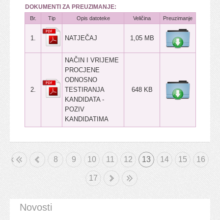
DOKUMENTI ZA PREUZIMANJE:
Br.
Tip
Opis datoteke
Veličina
Preuzimanje
1.
NATJEČAJ
1,05 MB
NAČIN I VRIJEME
PROCJENE
ODNOSNO
2.
TESTIRANJA
648 KB
KANDIDATA -
POZIV
KANDIDATIMA
etak
«
8
9
10
11
12
13
14
15
16
17
»
Kraj
Novosti