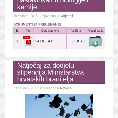
nastavnika/cu biologije i
kemije
28 Svibanj 2018
. Objavljeno u
Natječaji
DOKUMENTI ZA PREUZIMANJE:
Br.
Tip
Opis datoteke
Veličina
Preuzimanje
1.
NATJEČAJ
663 KB
Natječaj za dodjelu
stipendija Ministarstva
hrvatskih branitelja
23 Studeni 2017
. Objavljeno u
Natječaji