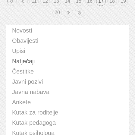
etak
«
11
12
13
14
15
16
17
18
19
20
»
Kraj
Novosti
Obavijesti
Upisi
Natječaji
Čestitke
Javni pozivi
Javna nabava
Ankete
Kutak za roditelje
Kutak pedagoga
Kutak psihologa