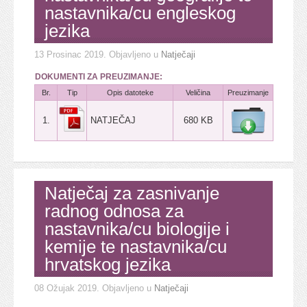
nastavnika/cu engleskog
jezika
13 Prosinac 2019
. Objavljeno u
Natječaji
DOKUMENTI ZA PREUZIMANJE:
Br.
Tip
Opis datoteke
Veličina
Preuzimanje
1.
NATJEČAJ
680 KB
Natječaj za zasnivanje
radnog odnosa za
nastavnika/cu biologije i
kemije te nastavnika/cu
hrvatskog jezika
08 Ožujak 2019
. Objavljeno u
Natječaji