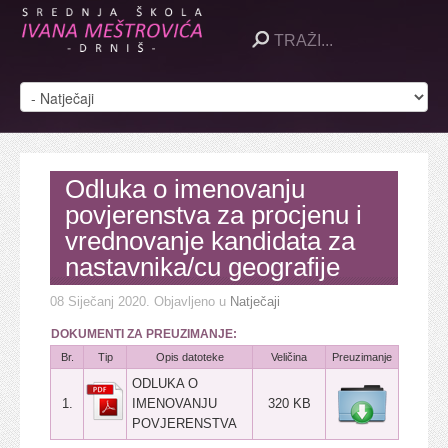
Odluka o imenovanju
povjerenstva za procjenu i
vrednovanje kandidata za
nastavnika/cu geografije
08 Siječanj 2020
. Objavljeno u
Natječaji
DOKUMENTI ZA PREUZIMANJE:
Br.
Tip
Opis datoteke
Veličina
Preuzimanje
ODLUKA O
1.
IMENOVANJU
320 KB
POVJERENSTVA