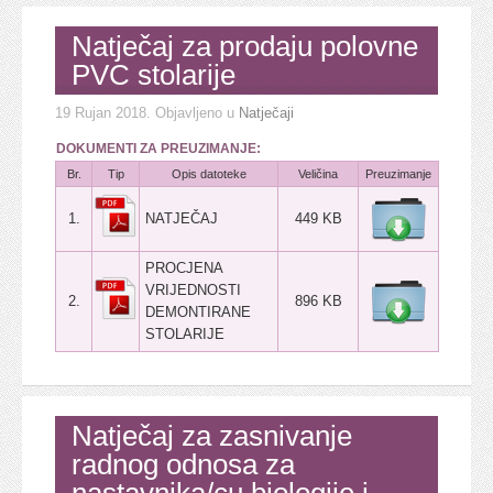
Natječaj za prodaju polovne
PVC stolarije
19 Rujan 2018
. Objavljeno u
Natječaji
DOKUMENTI ZA PREUZIMANJE:
Br.
Tip
Opis datoteke
Veličina
Preuzimanje
1.
NATJEČAJ
449 KB
PROCJENA
VRIJEDNOSTI
2.
896 KB
DEMONTIRANE
STOLARIJE
Natječaj za zasnivanje
radnog odnosa za