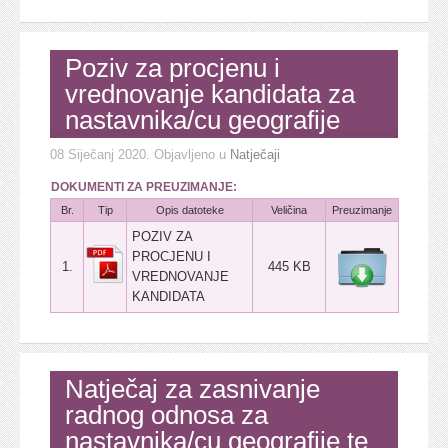
Poziv za procjenu i
vrednovanje kandidata za
nastavnika/cu geografije
08 Siječanj 2020
. Objavljeno u
Natječaji
DOKUMENTI ZA PREUZIMANJE:
Br.
Tip
Opis datoteke
Veličina
Preuzimanje
POZIV ZA
PROCJENU I
1.
445 KB
VREDNOVANJE
KANDIDATA
Natječaj za zasnivanje
radnog odnosa za
nastavnika/cu geografije te