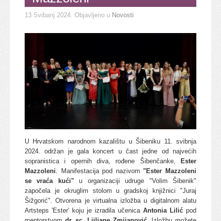
13 Svibanj 2024
. Objavljeno u
Novosti
U Hrvatskom narodnom kazalištu u Šibeniku 11. svibnja
2024. održan je gala koncert u čast jedne od najvećih
sopranistica i opernih diva, rođene Šibenčanke,
Ester
Mazzoleni
. Manifestacija pod nazivom
"Ester Mazzoleni
se vraća kući"
u organizaciji udruge "Volim Šibenik"
započela je okruglim stolom u gradskoj knjižnici "Juraj
Šižgorić". Otvorena je virtualna izložba u digitalnom alatu
Artsteps 'Ester' koju je izradila učenica
Antonia Lilić
pod
mentorstvom
dr. sc. Ljiljane Zmijanović
. Izložbu možete