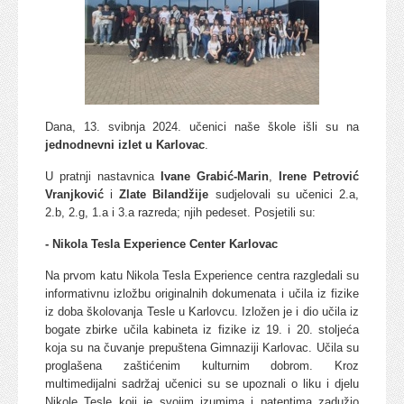
Dana, 13. svibnja 2024. učenici naše škole išli su na
jednodnevni izlet u Karlovac
.
U pratnji nastavnica
Ivane Grabić-Marin
,
Irene Petrović
Vranjković
i
Zlate Bilandžije
sudjelovali su učenici 2.a,
2.b, 2.g, 1.a i 3.a razreda; njih pedeset. Posjetili su:
- Nikola Tesla Experience Center Karlovac
Na prvom katu Nikola Tesla Experience centra razgledali su
informativnu izložbu originalnih dokumenata i učila iz fizike
iz doba školovanja Tesle u Karlovcu. Izložen je i dio učila iz
bogate zbirke učila kabineta iz fizike iz 19. i 20. stoljeća
koja su na čuvanje prepuštena Gimnaziji Karlovac. Učila su
proglašena zaštićenim kulturnim dobrom. Kroz
multimedijalni sadržaj učenici su se upoznali o liku i djelu
Nikole Tesle koji je svojim izumima i patentima zadužio