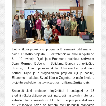
Ljetna škola projekta iz programa
Erasmus+
održana je u
okviru
EUsolis
projekta u Elektrotehničkoj školi u Splitu od
8. – 10. svibnja. Riječ je o Erasmus+ projektu,
aktivnost
Jean Monnet
, EUsolis – Solidarna Europa za uključivo
društvo, u kojem je naša škola uključena kao pridruženi
partner. Riječ je o trogodišnjem projektu čiji je nositelj
Ekonomski fakultet Sveučilišta u Zagrebu. Iz naše škole u
projektu sudjeluje nastavnica
dr.sc. Ljiljana Zmijanović
.
Srednjoškolski profesori, knjižničari i pedagozi iz 13
srednjih škola aktivno su radili na izradi nastavnih materijala
aktualnih tema vezanih uz EU. Tim u kojem je sudjelovala
dr. Zmijanović bavio se temom Međunarodnih standarda