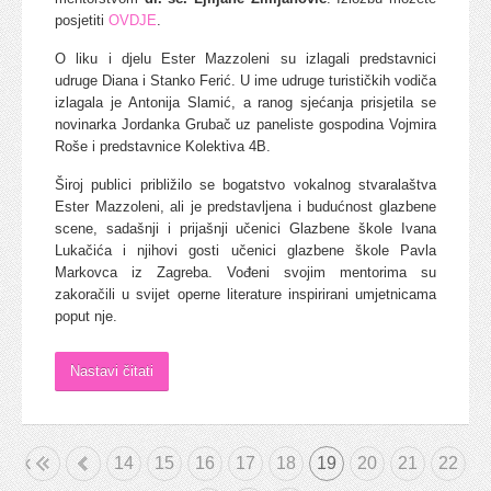
posjetiti
OVDJE
.
O liku i djelu Ester Mazzoleni su izlagali predstavnici
udruge Diana i Stanko Ferić. U ime udruge turističkih vodiča
izlagala je Antonija Slamić, a ranog sjećanja prisjetila se
novinarka Jordanka Grubač uz paneliste gospodina Vojmira
Roše i predstavnice Kolektiva 4B.
Široj publici približilo se bogatstvo vokalnog stvaralaštva
Ester Mazzoleni, ali je predstavljena i budućnost glazbene
scene, sadašnji i prijašnji učenici Glazbene škole Ivana
Lukačića i njihovi gosti učenici glazbene škole Pavla
Markovca iz Zagreba. Vođeni svojim mentorima su
zakoračili u svijet operne literature inspirirani umjetnicama
poput nje.
Nastavi čitati
etak
«
14
15
16
17
18
19
20
21
22