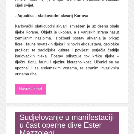
cijeli svijet.
- Aquatika – slatkovodni akvarij Karlova
Karlovački slatkovodni akvarij smješten je uz desnu obalu
rijeke Korane. Objekt je ukopan, a s vanjskih strana nasut
zemljanim nasipima. Izložbeni postav akvarija je prikaz
flore i faune hrvatskih rijeka i njihovih ekosustava, geološke
prošlosti te tradicijske kulture i povijesti porječja četiriju
karlovačkih rijeka. Postav prikazuje tok krške rijeke –
riječnu floru, faunu i njezinu bioraznolikost. Učenici su se
upoznali i sa endemskim vrstama, te stranim invazivnim
vrstama riba.
Nastavi čitati
Sudjelovanje u manifestaciji
u čast operne dive Ester
Mazzoleni