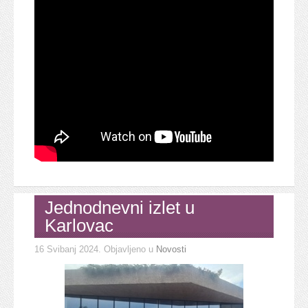
Jednodnevni izlet u
Karlovac
16 Svibanj 2024
. Objavljeno u
Novosti