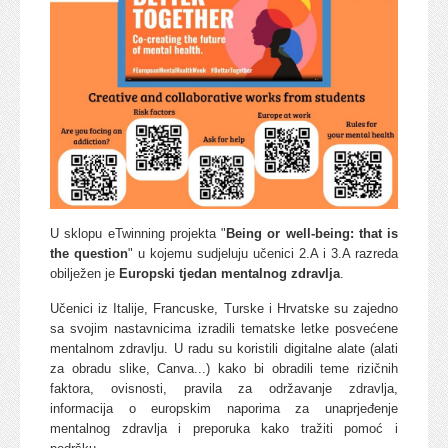
U sklopu eTwinning projekta "
Being or well-being: that is
the question
" u kojemu sudjeluju učenici 2.A i 3.A razreda
obilježen je
Europski tjedan mentalnog zdravlja
.
Učenici iz Italije, Francuske, Turske i Hrvatske su zajedno
sa svojim nastavnicima izradili tematske letke posvećene
mentalnom zdravlju. U radu su koristili digitalne alate (alati
za obradu slike, Canva...) kako bi obradili teme rizičnih
faktora, ovisnosti, pravila za održavanje zdravlja,
informacija o europskim naporima za unaprjeđenje
mentalnog zdravlja i preporuka kako tražiti pomoć i