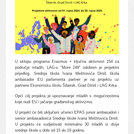
U sklopu programa Erasmus + ključna aktivnost 154 za
područje mladih, LAG-u "More 249" odobren je projektni
prijedlog. Srednja škola Ivana Meštrovića Drniš škola
ambasador EU parlamenta partner je na projektu uz
partnere Ekonomsku školu Šibenik, Grad Drniš i LAG Krka.
Opći cilj projekta je upoznavanje mladih s mogućnostima
koje nudi EU i jačanje građanskog aktivizma.
U projekt će biti uključeni učenici EPAS junior ambasadori i
senior ambasadorica Srednje škole Ivana Meštrovića Drniš.
U projektu će sudjelovati minimalno 30 mladih iz dvije
srednje škole u dobi od 15 do 19 godina.