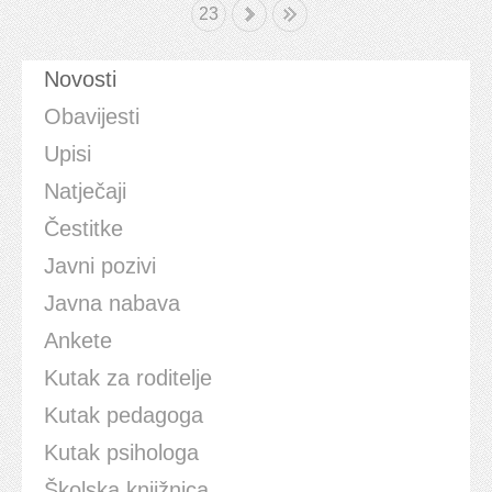
23
»
Kraj
Novosti
Obavijesti
Upisi
Natječaji
Čestitke
Javni pozivi
Javna nabava
Ankete
Kutak za roditelje
Kutak pedagoga
Kutak psihologa
Školska knjižnica