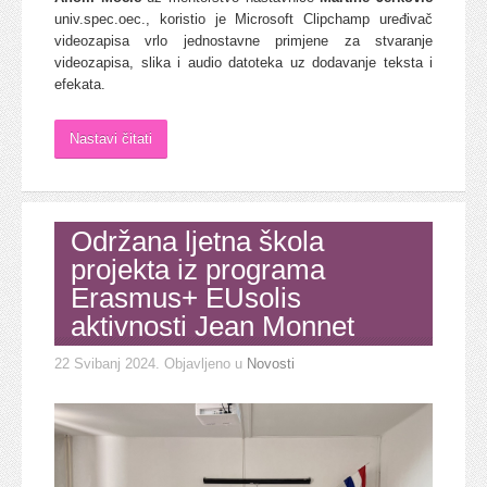
univ.spec.oec., koristio je Microsoft Clipchamp uređivač
videozapisa vrlo jednostavne primjene za stvaranje
videozapisa, slika i audio datoteka uz dodavanje teksta i
efekata.
Nastavi čitati
Održana ljetna škola
projekta iz programa
Erasmus+ EUsolis
aktivnosti Jean Monnet
22 Svibanj 2024
. Objavljeno u
Novosti