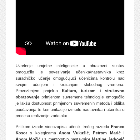
Uvođenje umjetne inteligencije u obrazovni sustav
omogućilo je povezivanje učenika/nastavnika kroz
suradničko učenje omogućujući učenicima kontrolu nad
svojim učenjem i kreiranjem slobodnog vremena.
Provođenjem projekta
Kultura, turizam i strukovno
obrazovanje
primjenom suvremene tehnologije omogućilo
je lakšu dostupnost primjenom suvremenih metoda i oblika
poučavanja te komunikacije između nastavnika i učenika u
procesu realizacije zadataka.
Prilikom izrade videozapisa učenik trećeg razreda
Franco
Kosor
s kolegicama
Anom Vukušić
,
Petrom Marić
i
Anom Močić
uz mentorstvo nastavnice
Martine Jerković