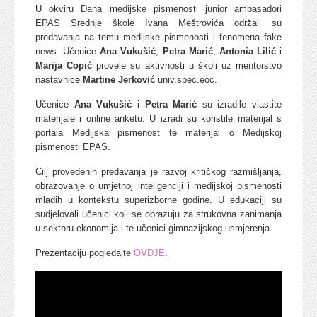
U okviru Dana medijske pismenosti junior ambasadori
EPAS Srednje škole Ivana Meštrovića održali su
predavanja na temu medijske pismenosti i fenomena fake
news. Učenice
Ana Vukušić
,
Petra Marić
,
Antonia Lilić
i
Marija Copić
provele su aktivnosti u školi uz mentorstvo
nastavnice
Martine Jerković
univ.spec.eoc.
Učenice
Ana Vukušić
i
Petra Marić
su izradile vlastite
materijale i online anketu. U izradi su koristile materijal s
portala Medijska pismenost te materijal o Medijskoj
pismenosti EPAS.
Cilj provedenih predavanja je razvoj kritičkog razmišljanja,
obrazovanje o umjetnoj inteligenciji i medijskoj pismenosti
mladih u kontekstu superizborne godine. U edukaciji su
sudjelovali učenici koji se obrazuju za strukovna zanimanja
u sektoru ekonomija i te učenici gimnazijskog usmjerenja.
Prezentaciju pogledajte
OVDJE
.