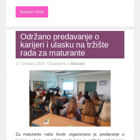
Nastavi čitati
Održano predavanje o
karijeri i ulasku na tržište
rada za maturante
17 Svibanj 2024
. Objavljeno u
Novosti
Za maturante naše škole organizirano je predavanje o