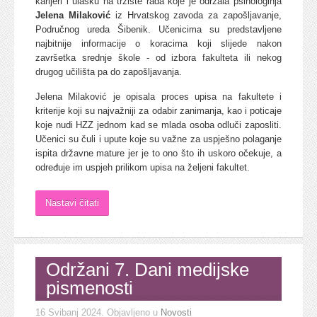
karijeri i ulasku na tržište rada koje je održala psihologinja
Jelena Milaković
iz Hrvatskog zavoda za zapošljavanje,
Područnog ureda Šibenik. Učenicima su predstavljene
najbitnije informacije o koracima koji slijede nakon
završetka srednje škole - od izbora fakulteta ili nekog
drugog učilišta pa do zapošljavanja.
Jelena Milaković je opisala proces upisa na fakultete i
kriterije koji su najvažniji za odabir zanimanja, kao i poticaje
koje nudi HZZ jednom kad se mlada osoba odluči zaposliti.
Učenici su čuli i upute koje su važne za uspješno polaganje
ispita državne mature jer je to ono što ih uskoro očekuje, a
određuje im uspjeh prilikom upisa na željeni fakultet.
Nastavi čitati
Održani 7. Dani medijske
pismenosti
16 Svibanj 2024
. Objavljeno u
Novosti