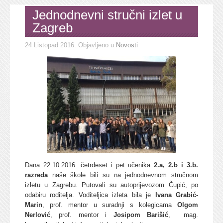
Jednodnevni stručni izlet u
Zagreb
24 Listopad 2016
. Objavljeno u
Novosti
Dana 22.10.2016. četrdeset i pet učenika
2.a, 2.b i 3.b.
razreda
naše škole bili su na jednodnevnom stručnom
izletu u Zagrebu. Putovali su autoprijevozom Čupić, po
odabiru roditelja. Voditeljica izleta bila je
Ivana Grabić-
Marin
, prof. mentor u suradnji s kolegicama
Olgom
Nerlović
, prof. mentor i
Josipom Barišić
, mag.