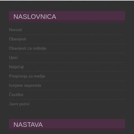
NASLOVNICA
Novosti
Obavijesti
Obavijesti za roditelje
Upisi
Natječaji
Priopćenja za medije
Izmjene rasporeda
Čestitke
Javni pozivi
NASTAVA