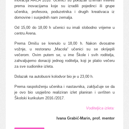
inovacija ARCA 2016. Učenici su pokazali izniman interes
prema inovacijama koje su izradili pojedinci ili grupe
učenika, profesora, poduzetnika i drugih kreativaca iz
domovine i susjednih nam zemalja.
Od 15,00 do 18,00 h učenici su imali slobodno vrijeme u
centru Arena.
Prema Drnišu se krenulo u 18,00 h. Nakon dvosatne
vožnje, u restoranu „Macola“ učenici su se okrijepili
večerom. Ovim putem se, u ime Škole i svih roditelja,
zahvaljujemo donaciji jednog roditelja, koji je platio večeru
za sve sudionike izleta.
Dolazak na autobusni kolodvor bio je u 23,00 h.
Prema raspoloženju učenika i nastavnika, zaključuje se da
je ovo bio uspješno realiziran izlet planiran i uvršten u
Školski kurikulum 2016./2017.
Voditeljica izleta:
Ivana Grabić-Marin, prof. mentor