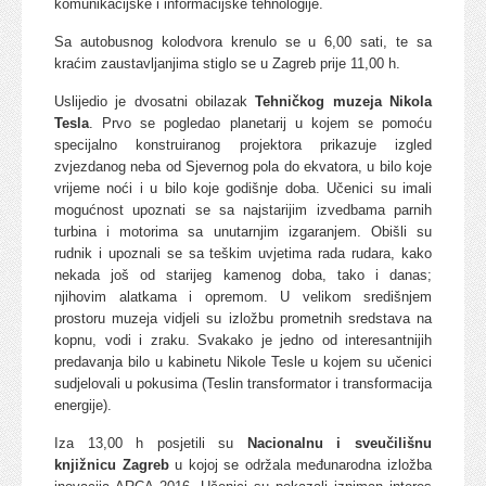
komunikacijske i informacijske tehnologije.
Sa autobusnog kolodvora krenulo se u 6,00 sati, te sa
kraćim zaustavljanjima stiglo se u Zagreb prije 11,00 h.
Uslijedio je dvosatni obilazak
Tehničkog muzeja Nikola
Tesla
. Prvo se pogledao planetarij u kojem se pomoću
specijalno konstruiranog projektora prikazuje izgled
zvjezdanog neba od Sjevernog pola do ekvatora, u bilo koje
vrijeme noći i u bilo koje godišnje doba. Učenici su imali
mogućnost upoznati se sa najstarijim izvedbama parnih
turbina i motorima sa unutarnjim izgaranjem. Obišli su
rudnik i upoznali se sa teškim uvjetima rada rudara, kako
nekada još od starijeg kamenog doba, tako i danas;
njihovim alatkama i opremom. U velikom središnjem
prostoru muzeja vidjeli su izložbu prometnih sredstava na
kopnu, vodi i zraku. Svakako je jedno od interesantnijih
predavanja bilo u kabinetu Nikole Tesle u kojem su učenici
sudjelovali u pokusima (Teslin transformator i transformacija
energije).
Iza 13,00 h posjetili su
Nacionalnu i sveučilišnu
knjižnicu Zagreb
u kojoj se održala međunarodna izložba