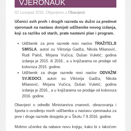
VJERONAUK
02 Listopad 2016
. Objavljeno u
Obavijesti
Učenici svih prvih i drugih razreda su dužni za predmet
vjeronauk na nastavu donijeti udžbenike novog izdanja,
koji za razliku od starih, prate nastavni plan i program.
Udžbenik za prve razrede nosi naslov
TRAŽITELJI
SMISLA
, autori su Viktorija Gadža, Nikola Milanović,
Rudi Paloš, Mirjana Vučica, Dušan Vuletić; godina
izdanja je 2015. ili 2016., a u knjižarama se prodaje od
kolovoza 2015. godine.
Udžbenik za druge razrede nosi naslov
ODVAŽNI
SVJEDOCI
, autori su Viktorija Gadža, Nikola
Milanović, Mirjana Vučica, Dušan Vuletić; godina
izdanja je 2016., a u knjižarama se prodaje od kolovoza
2016. godine.
Obavijest o odredbi Ministarstva znanosti, obrazovanja i
športa o uvođenju novih udžbenika u nastavu vjeronauka za
prve i druge razrede dospjela je u Školu 7.9.2016. godine.
Molimo učenike da nabave novu knjigu, kako bi s lakoćom