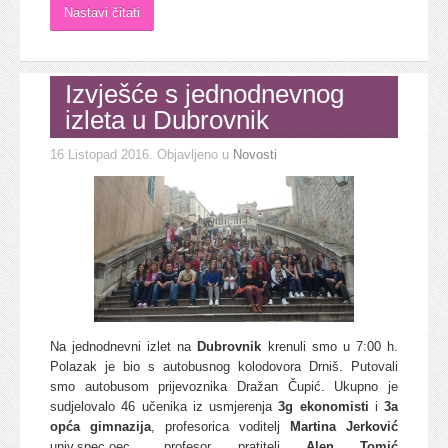
Nastavi čitati
Izvješće s jednodnevnog
izleta u Dubrovnik
16 Listopad 2016
. Objavljeno u
Novosti
Na jednodnevni izlet na
Dubrovnik
krenuli smo u 7:00 h.
Polazak je bio s autobusnog kolodovora Drniš. Putovali
smo autobusom prijevoznika Dražan Čupić. Ukupno je
sudjelovalo 46 učenika iz usmjerenja
3g ekonomisti
i
3a
opća gimnazija
, profesorica voditelj
Martina Jerković
univ.spec.oec., profesor pratitelj
Alen Tomić