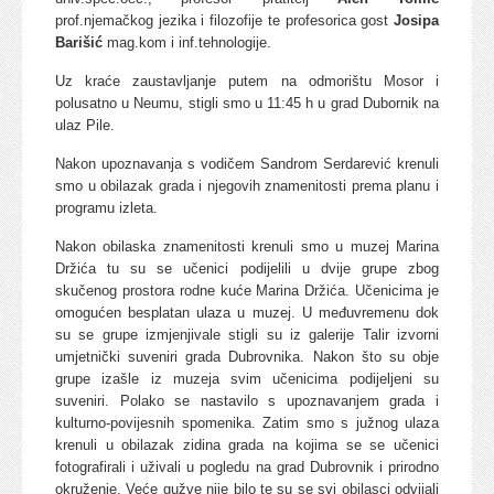
prof.njemačkog jezika i filozofije te profesorica gost
Josipa
Barišić
mag.kom i inf.tehnologije.
Uz kraće zaustavljanje putem na odmorištu Mosor i
polusatno u Neumu, stigli smo u 11:45 h u grad Dubornik na
ulaz Pile.
Nakon upoznavanja s vodičem Sandrom Serdarević krenuli
smo u obilazak grada i njegovih znamenitosti prema planu i
programu izleta.
Nakon obilaska znamenitosti krenuli smo u muzej Marina
Držića tu su se učenici podijelili u dvije grupe zbog
skučenog prostora rodne kuće Marina Držića. Učenicima je
omogućen besplatan ulaza u muzej. U međuvremenu dok
su se grupe izmjenjivale stigli su iz galerije Talir izvorni
umjetnički suveniri grada Dubrovnika. Nakon što su obje
grupe izašle iz muzeja svim učenicima podijeljeni su
suveniri. Polako se nastavilo s upoznavanjem grada i
kulturno-povijesnih spomenika. Zatim smo s južnog ulaza
krenuli u obilazak zidina grada na kojima se se učenici
fotografirali i uživali u pogledu na grad Dubrovnik i prirodno
okruženje. Veće gužve nije bilo te su se svi obilasci odvijali