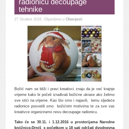
radionicu decoupage
tehnike
27 Studeni 2016
. Objavljeno u
Obavijesti
Božić nam se bliži i pravi kreativci znaju da je već krajnje
vrijeme kako bi počeli izrađivati božićne ukrase ako želimo
sve stići na vrijeme. Kao što smo i najavili, temu sljedeće
radionice posvetili smo božićnim motivima te za sve vas
kreativce organiziramo novu decoupage radionicu.
Tako će se 30.11. i 1.12.2016 u prostorijama Narodne
knjižnice-Drniš s početkom u 18 sati održati dvodnevna