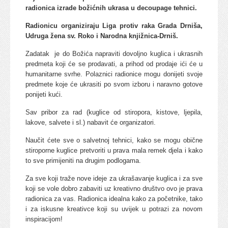
radionica izrade božićnih ukrasa u decoupage tehnici.
Radionicu organiziraju Liga protiv raka Grada Drniša,
Udruga žena sv. Roko i Narodna knjižnica-Drniš.
Zadatak je do Božića napraviti dovoljno kuglica i ukrasnih
predmeta koji će se prodavati, a prihod od prodaje ići će u
humanitarne svrhe. Polaznici radionice mogu donijeti svoje
predmete koje će ukrasiti po svom izboru i naravno gotove
ponijeti kući.
Sav pribor za rad (kuglice od stiropora, kistove, ljepila,
lakove, salvete i sl.) nabavit će organizatori.
Naučit ćete sve o salvetnoj tehnici, kako se mogu obične
stiroporne kuglice pretvoriti u prava mala remek djela i kako
to sve primijeniti na drugim podlogama.
Za sve koji traže nove ideje za ukrašavanje kuglica i za sve
koji se vole dobro zabaviti uz kreativno društvo ovo je prava
radionica za vas. Radionica idealna kako za početnike, tako
i za iskusne kreativce koji su uvijek u potrazi za novom
inspiracijom!