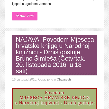
lijepo i u ugodnom vremenu.
Nastavi čitati
NAJAVA: Povodom Mjeseca
hrvatske knjige u Narodnoj
knjižnici - Drniš gostuje
Bruno Šimleša (Četvrtak,
20. listopada 2016. u 18
sati)
16 Listopad 2016
. Objavljeno u
Obavijesti