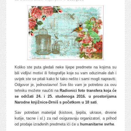
Koliko ste puta gledali neke lijepe predmete na kojima su
bili vidljivi motivi ili fotografije koje su vam oduzimale dah i
uvijek ste se pitali kako bi tako nešto i sami mogli napraviti.
Odgovor je, jednostavno! Sve što vam je potrebno za ovu
tehniku možete naučiti na
Radionici foto transfera koja će
se održati 24. i 25. studenoga 2016. u prostorijama
Narodne knjižnice-Drniš s početkom u 18 sati
.
Sav potreban materijal (kistove, ljepila, ukrase, drvene
kutije, tacne i sl.) za rad osiguravaju organizatori, a prihod
od prodaje izrađenih predmeta ići će u
humanitarne svrhe
.