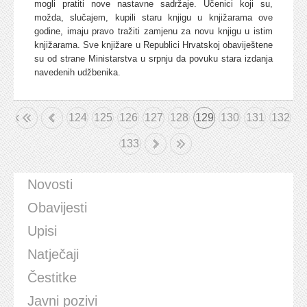
mogli pratiti nove nastavne sadržaje. Učenici koji su,
možda, slučajem, kupili staru knjigu u knjižarama ove
godine, imaju pravo tražiti zamjenu za novu knjigu u istim
knjižarama. Sve knjižare u Republici Hrvatskoj obaviještene
su od strane Ministarstva u srpnju da povuku stara izdanja
navedenih udžbenika.
etak
«
124
125
126
127
128
129
130
131
132
133
»
Kraj
Novosti
Obavijesti
Upisi
Natječaji
Čestitke
Javni pozivi