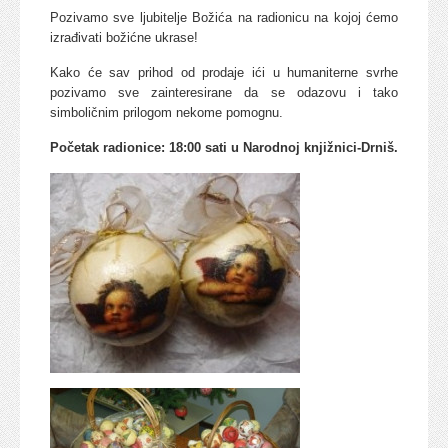
Pozivamo sve ljubitelje Božića na radionicu na kojoj ćemo
izrađivati božićne ukrase!
Kako će sav prihod od prodaje ići u humaniterne svrhe
pozivamo sve zainteresirane da se odazovu i tako
simboličnim prilogom nekome pomognu.
Početak radionice: 18:00 sati u Narodnoj knjižnici-Drniš.