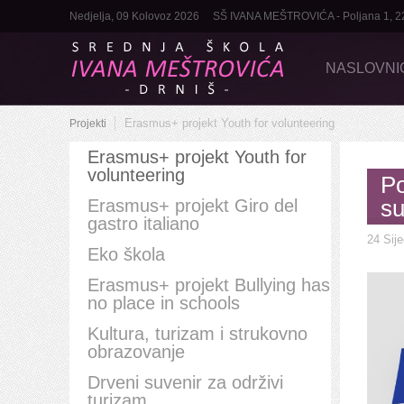
Nedjelja, 09 Kolovoz 2026
SŠ IVANA MEŠTROVIĆA - Poljana 1, 2232
NASLOVNI
Erasmus+ projekt Youth for volunteering
Projekti
Erasmus+ projekt Youth for
volunteering
Po
su
Erasmus+ projekt Giro del
gastro italiano
24 Sij
Eko škola
Erasmus+ projekt Bullying has
no place in schools
Kultura, turizam i strukovno
obrazovanje
Drveni suvenir za održivi
turizam