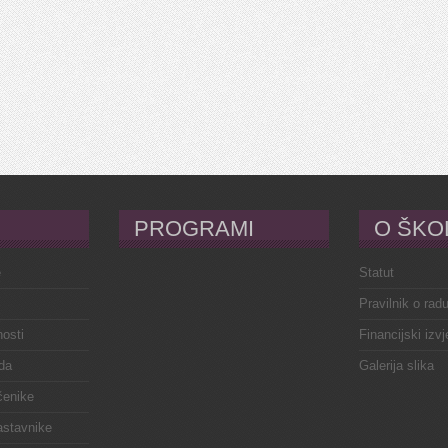
PROGRAMI
O ŠKO
e
Statut
Pravilnik o rad
osti
Financijski izvj
da
Galerija slika
čenike
astavnike