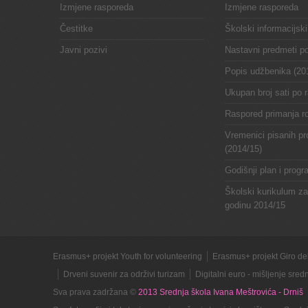
Izmjene rasporeda
Izmjene rasporeda
Čestitke
Školski informacijski
Javni pozivi
Nastavni predmeti p
Popis udžbenika (20
Ukupan broj sati po 
Raspored primanja ro
Vremenici pisanih pr
(2014/15)
Godišnji plan i prog
Školski kurikulum z
godinu 2014/15
Erasmus+ projekt Youth for volunteering
Erasmus+ projekt Giro del
Drveni suvenir za održivi turizam
Digitalni euro - mišljenje sre
Sva prava zadržana ©
2013 Srednja škola Ivana Meštrovića - Drniš