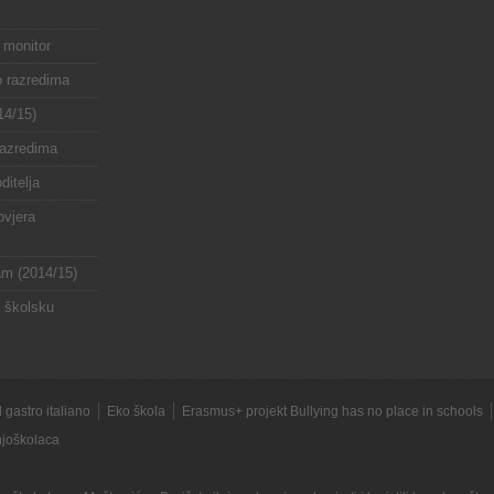
 monitor
o razredima
14/15)
razredima
ditelja
ovjera
ram (2014/15)
a školsku
 gastro italiano
Eko škola
Erasmus+ projekt Bullying has no place in schools
dnjoškolaca