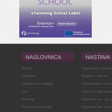
NASLOVNICA
NASTAVA
Novosti
Organizacija nastav
Obavijesti
Blagdani - praznici
Obavijesti za roditelje
Izvannastavne aktivn
Upisi
Slovne oznake razre
Natječaji
Raspored sati - za u
Priopćenja za medije
Raspored sati - za n