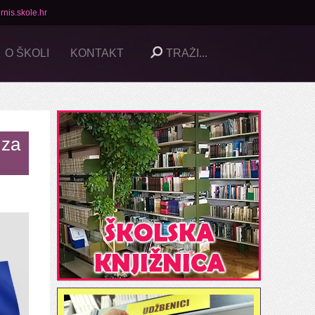
rnis.skole.hr
O ŠKOLI
KONTAKT
 za