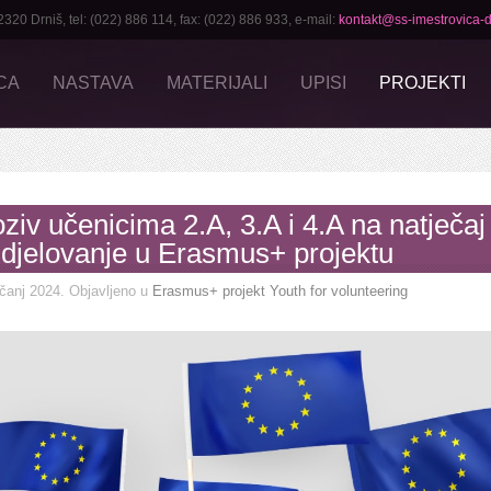
0 Drniš, tel: (022) 886 114, fax: (022) 886 933, e-mail:
kontakt@ss-imestrovica-d
CA
NASTAVA
MATERIJALI
UPISI
PROJEKTI
ziv učenicima 2.A, 3.A i 4.A na natječaj
djelovanje u Erasmus+ projektu
ečanj 2024
. Objavljeno u
Erasmus+ projekt Youth for volunteering