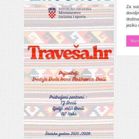
Za sud
dovolj
društv
jeziku 
Nast