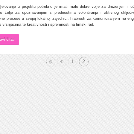
jelovanje u projektu potrebno je imati malo dobre volje za druženjem i u
no želje za upoznavanjem s prednostima volontiranja i aktivnog uključi
ene procese u svojoj lokalnoj zajednici, hrabrosti za komuniciranjem na en
s vršnjacima te kreativnosti i spremnosti na timski rad.
avi čitati
Početak
«
1
2