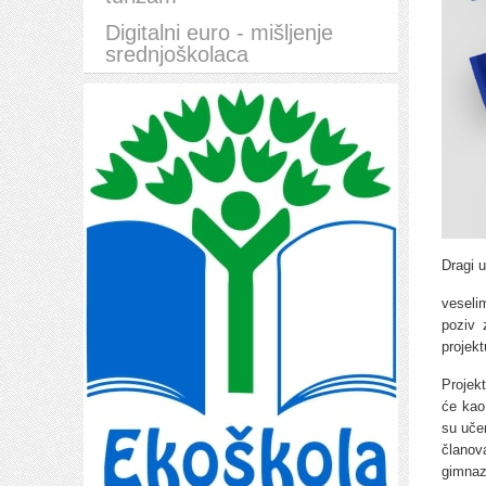
Digitalni euro - mišljenje
srednjoškolaca
Dragi u
veseli
poziv 
projek
Projek
će kao
su uče
članov
gimnazi