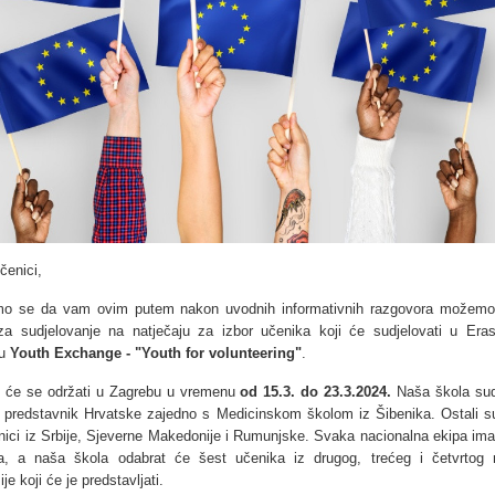
čenici,
mo se da vam ovim putem nakon uvodnih informativnih razgovora možemo 
za sudjelovanje na natječaju za izbor učenika koji će sudjelovati u Er
tu
Youth Exchange - "Youth for volunteering"
.
t će se održati u Zagrebu u vremenu
od 15.3. do 23.3.2024.
Naša škola sud
 predstavnik Hrvatske zajedno s Medicinskom školom iz Šibenika. Ostali su
nici iz Srbije, Sjeverne Makedonije i Rumunjske. Svaka nacionalna ekipa ima
a, a naša škola odabrat će šest učenika iz drugog, trećeg i četvrtog 
je koji će je predstavljati.