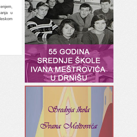
čenjem,
vanja u
gleskom