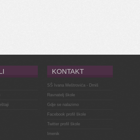
LI
KONTAKT
SŠ Ivana Meštrovića - Drniš
u
Ravnatelj škole
eštaji
Gdje se nalazimo
Facebook profil škole
Twitter profil škole
Imenik