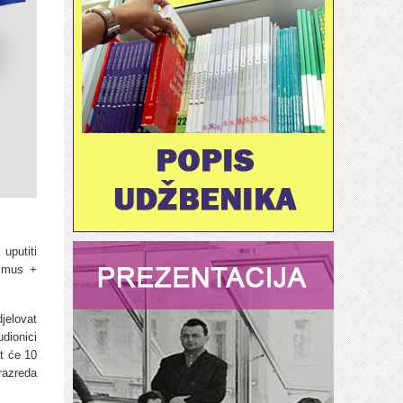
uputiti
asmus +
jelovat
dionici
t će 10
razreda