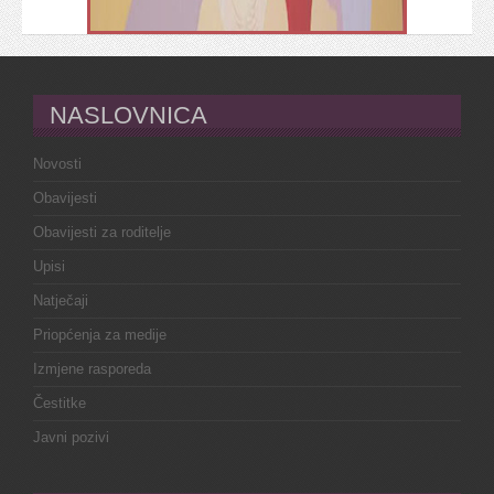
NASLOVNICA
Novosti
Obavijesti
Obavijesti za roditelje
Upisi
Natječaji
Priopćenja za medije
Izmjene rasporeda
Čestitke
Javni pozivi