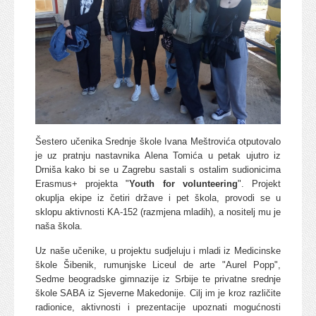
Šestero učenika Srednje škole Ivana Meštrovića otputovalo
je uz pratnju nastavnika Alena Tomića u petak ujutro iz
Drniša kako bi se u Zagrebu sastali s ostalim sudionicima
Erasmus+ projekta "
Youth for volunteering
". Projekt
okuplja ekipe iz četiri države i pet škola, provodi se u
sklopu aktivnosti KA-152 (razmjena mladih), a nositelj mu je
naša škola.
Uz naše učenike, u projektu sudjeluju i mladi iz Medicinske
škole Šibenik, rumunjske Liceul de arte "Aurel Popp",
Sedme beogradske gimnazije iz Srbije te privatne srednje
škole SABA iz Sjeverne Makedonije. Cilj im je kroz različite
radionice, aktivnosti i prezentacije upoznati mogućnosti