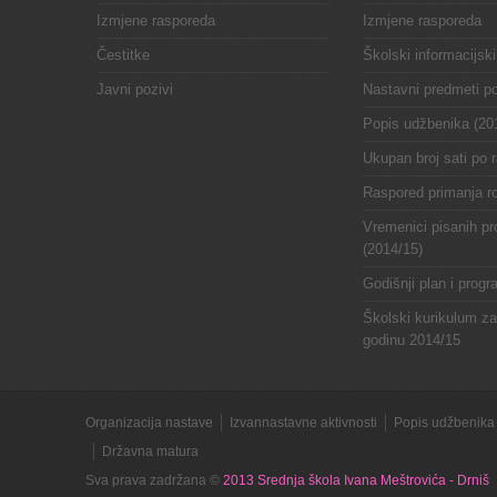
Izmjene rasporeda
Izmjene rasporeda
Čestitke
Školski informacijski
Javni pozivi
Nastavni predmeti p
Popis udžbenika (20
Ukupan broj sati po 
Raspored primanja ro
Vremenici pisanih pr
(2014/15)
Godišnji plan i prog
Školski kurikulum z
godinu 2014/15
Organizacija nastave
Izvannastavne aktivnosti
Popis udžbenika 
Državna matura
Sva prava zadržana ©
2013 Srednja škola Ivana Meštrovića - Drniš