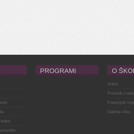
PROGRAMI
O ŠKO
e
Statut
Pravilnik o rad
osti
Financijski izvj
da
Galerija slika
čenike
astavnike