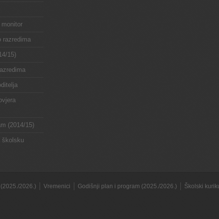
 monitor
o razredima
14/15)
razredima
ditelja
ovjera
ram (2014/15)
a školsku
(2025./2026.)
Vremenici
Godišnji plan i program (2025./2026.)
Školski kuri