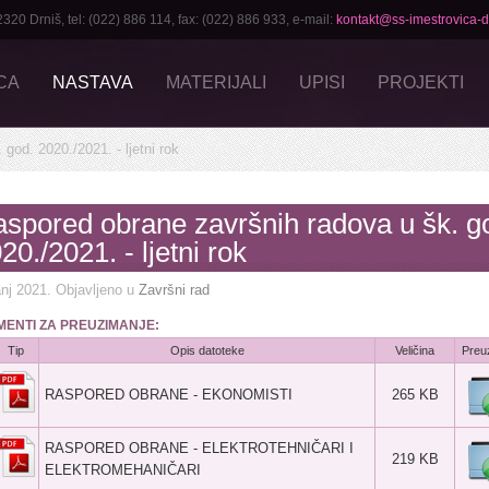
 Drniš, tel: (022) 886 114, fax: (022) 886 933, e-mail:
kontakt@ss-imestrovica-dr
CA
NASTAVA
MATERIJALI
UPISI
PROJEKTI
god. 2020./2021. - ljetni rok
spored obrane završnih radova u šk. g
20./2021. - ljetni rok
anj 2021
. Objavljeno u
Završni rad
ENTI ZA PREUZIMANJE:
Tip
Opis datoteke
Veličina
Preu
RASPORED OBRANE - EKONOMISTI
265 KB
RASPORED OBRANE - ELEKTROTEHNIČARI I
219 KB
ELEKTROMEHANIČARI