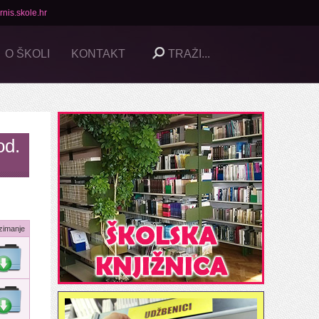
nis.skole.hr
O ŠKOLI
KONTAKT
od.
zimanje