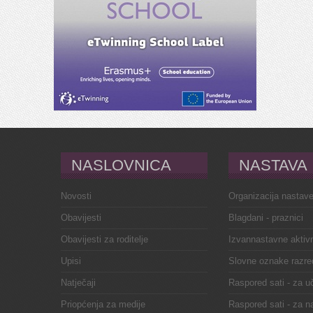
NASLOVNICA
NASTAVA
Novosti
Organizacija nastav
Obavijesti
Blagdani - praznici
Obavijesti za roditelje
Izvannastavne aktivn
Upisi
Slovne oznake razre
Natječaji
Raspored sati - za u
Priopćenja za medije
Raspored sati - za n