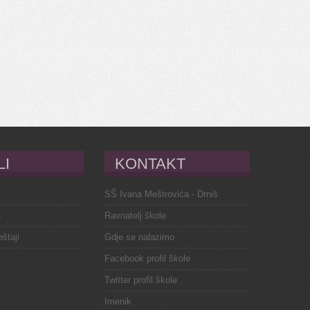
LI
KONTAKT
SŠ Ivana Meštrovića - Drniš
u
Ravnatelj škole
eštaji
Gdje se nalazimo
Facebook profil škole
Twitter profil škole
Imenik