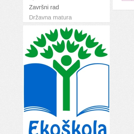
Završni rad
Državna matura