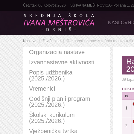
Četvrtak, 06 Kolovoz 2026
SŠ IVANA MEŠTROVIĆA - Poljana 1, 22320
NASLOVNI
Raspored obrane završnih radova u šk. 
Nastava
Završni rad
Organizacija nastave
Ra
Izvannastavne aktivnosti
20
Popis udžbenika
(2025./2026.)
09 Lip
Vremenici
DOKUM
Br.
Godišnji plan i program
(2025./2026.)
1.
Školski kurikulum
(2025./2026.)
2.
Vježbenička tvrtka