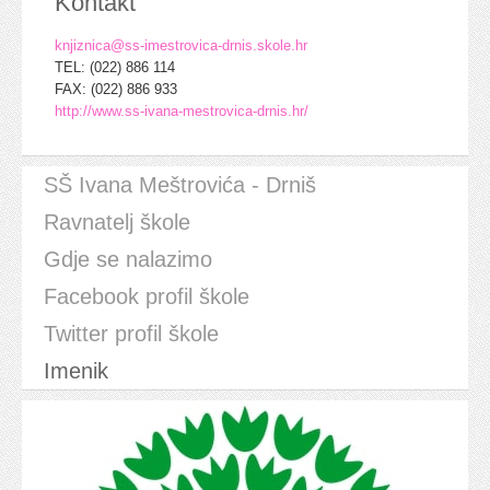
Kontakt
knjiznica@ss-imestrovica-drnis.skole.hr
TEL: (022) 886 114
FAX: (022) 886 933
http://www.ss-ivana-mestrovica-drnis.hr/
SŠ Ivana Meštrovića - Drniš
Ravnatelj škole
Gdje se nalazimo
Facebook profil škole
Twitter profil škole
Imenik