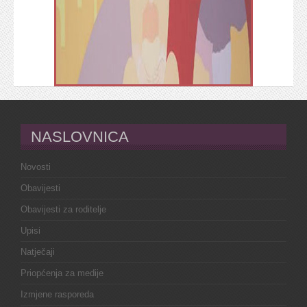
NASLOVNICA
Novosti
Obavijesti
Obavijesti za roditelje
Upisi
Natječaji
Priopćenja za medije
Izmjene rasporeda