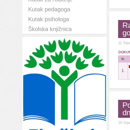
Kutak pedagoga
Kutak psihologa
Ra
Školska knjižnica
go
11 Srp
DOKUM
Br.
1.
Po
dn
10 Srp