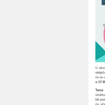
U okvi
obilje
će se 
u 17:30
Tema 
struktu
biti po
će uče