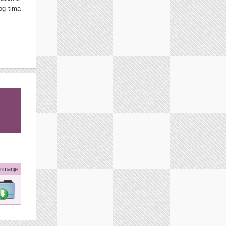
og tima
zimanje