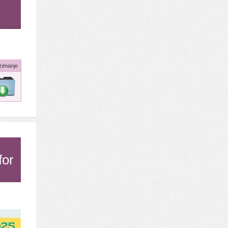
zimanje
for