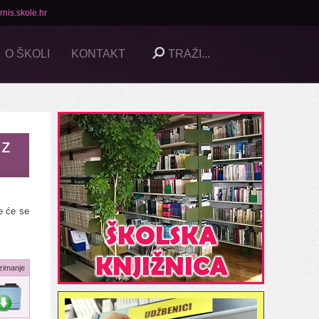
nis.skole.hr
O ŠKOLI
KONTAKT
iz
e će se
zimanje