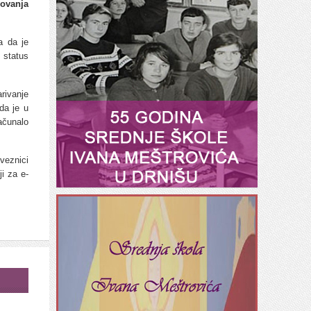
lovanja
a da je
 status
rivanje
rda je u
računalo
oveznici
ji za e-