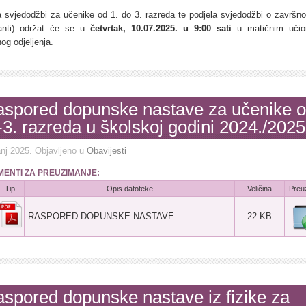
a svjedodžbi za učenike od 1. do 3. razreda te podjela svjedodžbi o završn
anti) održat će se u
četvrtak, 10.07.2025. u 9:00 sati
u matičnim učio
og odjeljenja.
spored dopunske nastave za učenike 
-3. razreda u školskoj godini 2024./2025
anj 2025
. Objavljeno u
Obavijesti
ENTI ZA PREUZIMANJE:
Tip
Opis datoteke
Veličina
Preu
RASPORED DOPUNSKE NASTAVE
22 KB
spored dopunske nastave iz fizike za