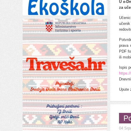
U e-Dn
za uče
Učenic
učenik
redovi
Potvrd
prava n
PDF for
ili mob
Ispis p
https:/
Dnevni
Upute 
Po
04 Srp