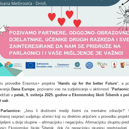
ru provedbe Erasmus+ projekta "
Hands up for the better Future
", a p
žavanja
Dana Europe
, pozivamo vas na sudjelovanje u aktivnosti "
Parlaoni
održati u
petak, 9. svibnja 2025. godine u Ekonomskoj školi Šibenik s p
 sati
.
Parlaonice:
„Jesu li društveni mediji štetni za mentalno zdravlje?“
riranoj raspravi sudjeluju učenici koji su direktno uključeni u provedbu projek
dijeljeni u dvije skupine – afirmacijsku i negacijsku. Afirmacijsku skupinu pred
nici Ekonomske škole Šibenik, dok će negacijsku skupinu predstavljati 