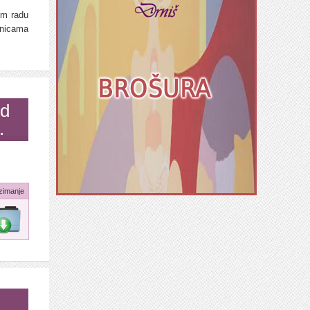
om radu
nicama
od
.
zimanje