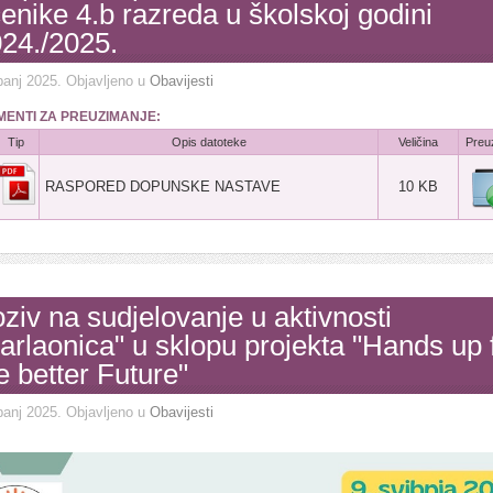
enike 4.b razreda u školskoj godini
24./2025.
banj 2025
. Objavljeno u
Obavijesti
ENTI ZA PREUZIMANJE:
Tip
Opis datoteke
Veličina
Preu
RASPORED DOPUNSKE NASTAVE
10 KB
ziv na sudjelovanje u aktivnosti
arlaonica" u sklopu projekta "Hands up 
e better Future"
banj 2025
. Objavljeno u
Obavijesti