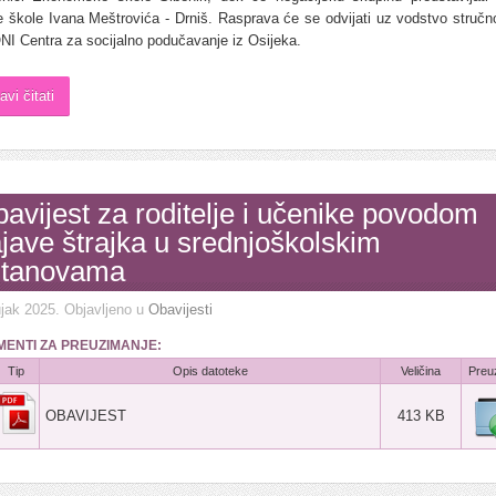
e škole Ivana Meštrovića - Drniš. Rasprava će se odvijati uz vodstvo stručn
NI Centra za socijalno podučavanje iz Osijeka.
avi čitati
avijest za roditelje i učenike povodom
jave štrajka u srednjoškolskim
stanovama
jak 2025
. Objavljeno u
Obavijesti
ENTI ZA PREUZIMANJE:
Tip
Opis datoteke
Veličina
Preu
OBAVIJEST
413 KB