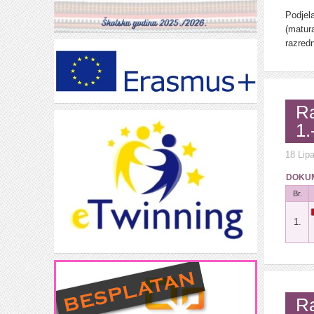
Podjel
(matur
razredn
Ra
1.
18 Lip
DOKUM
Br.
1.
Ra