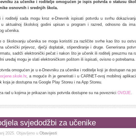
evniku za učenike i roditelje omogućen je ispis potvrda o statusu ško
nike osnovnih i srednjih škola.
i i roditelji sada mogu kroz e-Dnevnik ispisati potvrdu u svrhu dokazivanj
 u aktualnoj školskoj godini upisan u program i razred, odnosno da ima
tog učenika.
e o školovanju učenika se mogu koristiti za različite svrhe kao što su ostva
a učenički prijevoz, dječji doplatak, stipendiranje i druge. Generirana potv
matu, sadrži elektronički pečat i nakon što je učenik ili roditelj preuzmu na 
ilni uređaj mogu je slati elektroničkom poštom ili ispisati, ovisno o potrebama.
otvrda omogućen je u e-Dnevniku za učenike i roditelje koji je dostupan na p
/ocjene.skole.hr
, a moguće ih je generirati i u CARNET-ovoj mobilnoj aplikaci
k koja je dostupna na Google Play Storeu i na App Storeu.
za rad u kojima je prikazan ispis potvrda dostupne su na poveznici
OVDJE
.
djela svjedodžbi za učenike
anj 2025
. Objavljeno u
Obavijesti