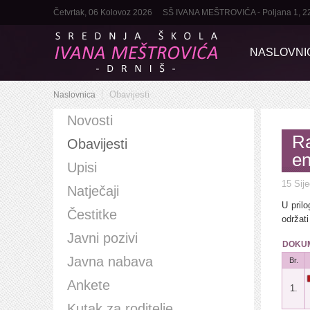
Četvrtak, 06 Kolovoz 2026
SŠ IVANA MEŠTROVIĆA - Poljana 1, 22320
NASLOVNI
Obavijesti
Naslovnica
Novosti
Ra
Obavijesti
en
Upisi
15 Sij
Natječaji
U pril
Čestitke
održati
Javni pozivi
DOKUM
Javna nabava
Br.
Ankete
1.
Kutak za roditelje