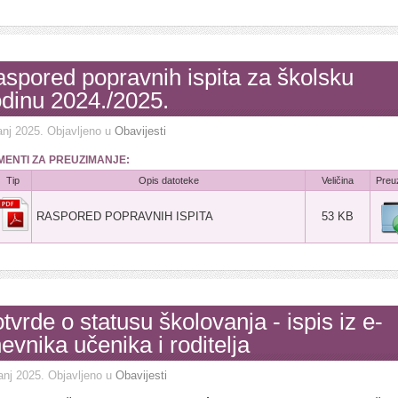
spored popravnih ispita za školsku
dinu 2024./2025.
anj 2025
. Objavljeno u
Obavijesti
ENTI ZA PREUZIMANJE:
Tip
Opis datoteke
Veličina
Preu
RASPORED POPRAVNIH ISPITA
53 KB
tvrde o statusu školovanja - ispis iz e-
evnika učenika i roditelja
anj 2025
. Objavljeno u
Obavijesti