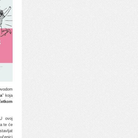
ovodom
ca
" koja
očetkom
 U ovoj
ta te će
stavljat
učenici