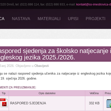
 Drniš, tel: (022) 886 114, fax: (022) 886 933, e-mail:
kontakt@ss-imestrovica-dr
CA
NASTAVA
MATERIJALI
UPISI
PROJEKTI
spored sjedenja za školsko natjecanje 
gleskog jezika 2025./2026.
ečanj 2026
. Objavljeno u
Obavijesti
ogu se nalazi raspored sjedenja učenika za natjecanje iz engleskog jezika koj
 19. siječnja 2026. godine.
ENTI ZA PREUZIMANJE:
Tip
Opis datoteke
Veličina
Preu
RASPORED SJEDENJA
332 KB