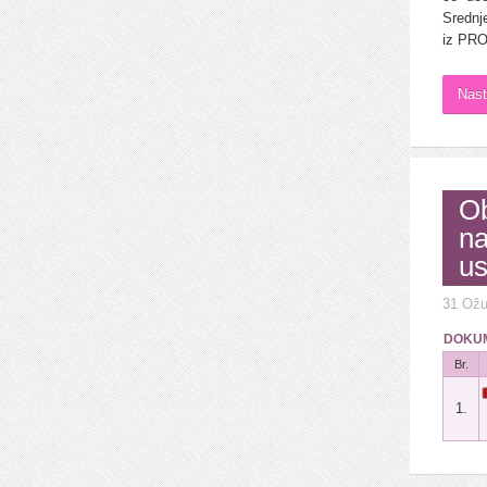
Srednj
iz PRO
Nast
Ob
na
u
31 Ožu
DOKUM
Br.
1.