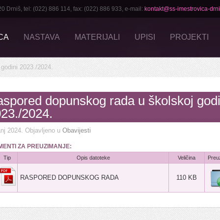
rniš, tel: (022) 886 114, fax: (022) 886 933, e-mail:
kontakt@ss-imestrovica-drni
CA
NASTAVA
MATERIJALI
UPISI
PROJEKTI
godini 2023./2024.
spored dopunskog rada u školskoj godi
23./2024.
anj 2024
. Objavljeno u
Obavijesti
ENTI ZA PREUZIMANJE:
Tip
Opis datoteke
Veličina
Preu
RASPORED DOPUNSKOG RADA
110 KB