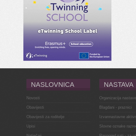
NASLOVNICA
NASTAVA
Novosti
Organizacija nastav
Obavijesti
Blagdani - praznici
Obavijesti za roditelje
Izvannastavne aktivn
Upisi
Slovne oznake razre
Natječaji
Raspored sati - za u