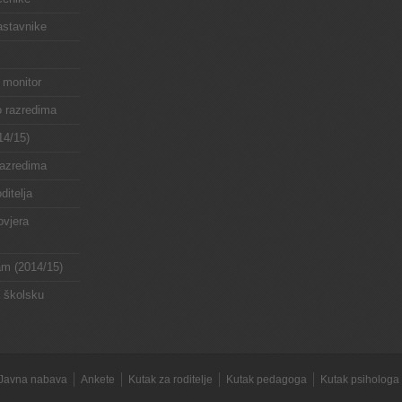
astavnike
 monitor
o razredima
14/15)
razredima
ditelja
ovjera
ram (2014/15)
a školsku
Javna nabava
Ankete
Kutak za roditelje
Kutak pedagoga
Kutak psihologa