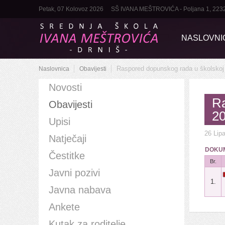
Petak, 07 Kolovoz 2026
SŠ IVANA MEŠTROVIĆA - Poljana 1, 22320 D
NASLOVNI
Raspored dopunskog rada u školskoj 
Naslovnica
Obavijesti
Novosti
Ra
Obavijesti
20
Upisi
26 Lip
Natječaji
DOKUM
Čestitke
Br.
Javni pozivi
1.
Javna nabava
Ankete
Kutak za roditelje