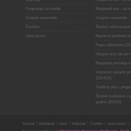
Priopćenja za medije
Raspored sati - za n
Izmjene rasporeda
Izmjene rasporeda
Čestitke
Školski informacijski
Javni pozivi
Nastavni predmeti p
Popis udžbenika (20
Ukupan broj sati po 
Raspored primanja ro
Vremenici pisanih pr
(2014/15)
Godišnji plan i prog
Školski kurikulum z
godinu 2014/15
Novosti
Obavijesti
Upisi
Natječaji
Čestitke
Javni pozivi