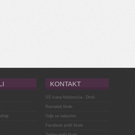
LI
KONTAKT
SŠ Ivana Meštrovića - Drniš
u
Ravnatelj škole
eštaji
Gdje se nalazimo
Facebook profil škole
Twitter profil škole