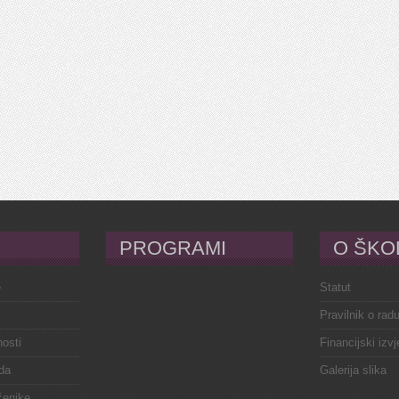
PROGRAMI
O ŠKO
e
Statut
Pravilnik o rad
osti
Financijski izvj
da
Galerija slika
čenike