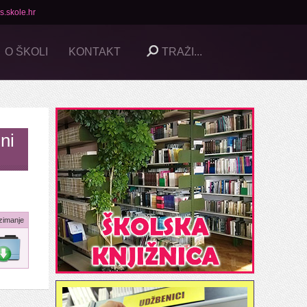
s.skole.hr
O ŠKOLI
KONTAKT
ni
zimanje