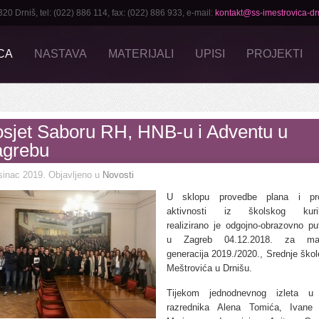
Drniš, tel: (022) 886 114, fax: (022) 886 933, e-mail:
kontakt@ss-imestrovica-drn
CA
NASTAVA
MATERIJALI
UPISI
PROJEKTI
sjet Saboru RH, HNB-u i Adventu u
agrebu
sinac 2019
. Objavljeno u
Novosti
U sklopu provedbe plana i pr
aktivnosti iz školskog kuri
realizirano je odgojno-obrazovno pu
u Zagreb 04.12.2018. za mat
generacija 2019./2020., Srednje škol
Meštrovića u Drnišu.
Tijekom jednodnevnog izleta u p
razrednika Alena Tomića, Ivane 