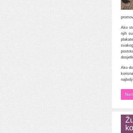
promov
Ako st
njih s
plakat
svakog
postota
dosjetka
Ako do 
korisna
najbolj
Nast
Žu
ko