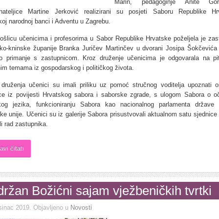
Marin, pedagoginje Anite Go
vnateljice Martine Jerković realizirani su posjeti Saboru Republike Hr
koj narodnoj banci i Adventu u Zagrebu.
ošlicu učenicima i profesorima u Sabor Republike Hrvatske poželjela je zas
ko-kninske županije Branka Juričev Martinčev u dvorani Josipa Šokčevića 
o primanje s zastupnicom. Kroz druženje učenicima je odgovarala na pi
nim temama iz gospodarskog i političkog života.
druženja učenici su imali priliku uz pomoć stručnog voditelja upoznati 
ice iz povijesti Hrvatskog sabora i saborske zgrade, s ulogom Sabora o o
kog jezika, funkcioniranju Sabora kao nacionalnog parlamenta države 
ke unije. Učenici su iz galerije Sabora prisustvovali aktualnom satu sjednice
ili rad zastupnika.
avi čitati
ržan Božićni sajam vježbeničkih tvrtki
sinac 2019
. Objavljeno u
Novosti