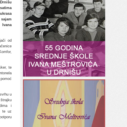
Drnišu
satima
ukrasa
 sajam
e Ivana
jači od
čenice
Komfor,
ker, te
ntonela
z pomoć
 svrhu u
štrajku
dima i
, te uz
potporu