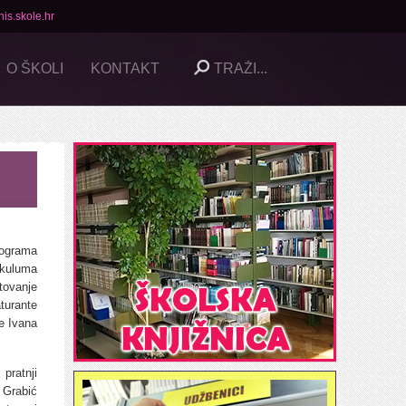
is.skole.hr
O ŠKOLI
KONTAKT
ograma
kuluma
tovanje
urante
e Ivana
ratnji
Grabić