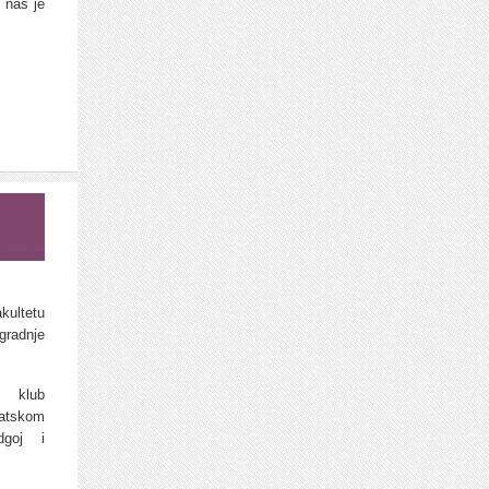
 nas je
kultetu
gradnje
i klub
vatskom
goj i