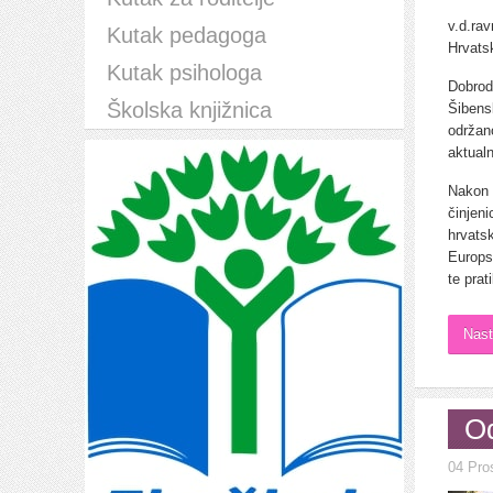
v.d.ra
Kutak pedagoga
Hrvats
Kutak psihologa
Dobrod
Školska knjižnica
Šibens
održan
aktual
Nakon 
činjen
hrvats
Europs
te prat
Nast
Od
04 Pro