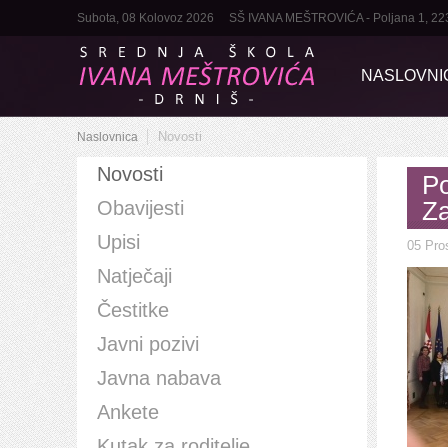
Subota, 08 Kolovoz 2026
SŠ IVANA MEŠTROVIĆA - Poljana 1, 22320 
NASLOVNI
Novosti
Naslovnica
Novosti
Po
Z
Obavijesti
Upisi
05 Pro
Natječaji
Čestitke
Javni pozivi
Javna nabava
Ankete
Kutak za roditelje