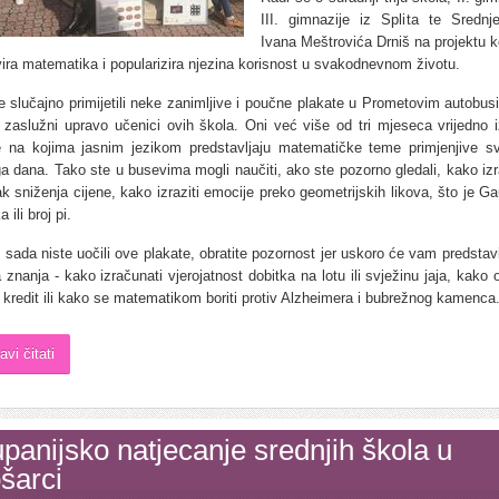
III. gimnazije iz Splita te Srednj
Ivana Meštrovića Drniš na projektu k
ira matematika i popularizira njezina korisnost u svakodnevnom životu.
e slučajno primijetili neke zanimljive i poučne plakate u Prometovim autobus
u zaslužni upravo učenici ovih škola. Oni već više od tri mjeseca vrijedno i
e na kojima jasnim jezikom predstavljaju matematičke teme primjenjive 
a dana. Tako ste u busevima mogli naučiti, ako ste pozorno gledali, kako izr
k sniženja cijene, kako izraziti emocije preko geometrijskih likova, što je 
 ili broj pi.
sada niste uočili ove plakate, obratite pozornost jer uskoro će vam predstav
 znanja - kako izračunati vjerojatnost dobitka na lotu ili svježinu jaja, kako 
i kredit ili kako se matematikom boriti protiv Alzheimera i bubrežnog kamenca
avi čitati
panijsko natjecanje srednjih škola u
šarci