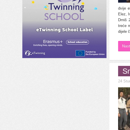
dvije 
Elez, 
Drniš 
treće 
dijele 
Nast
Sm
24 Stu