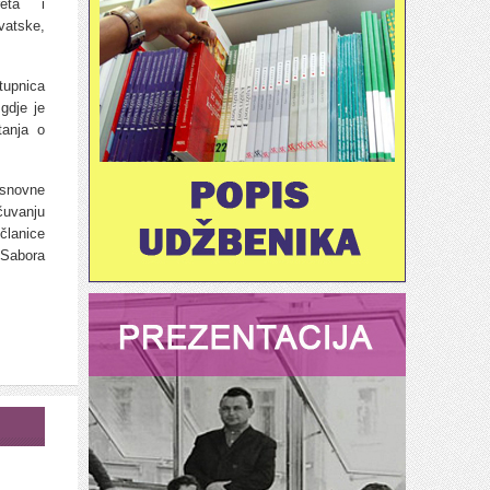
reta i
vatske,
tupnica
gdje je
tanja o
osnovne
čuvanju
članice
 Sabora