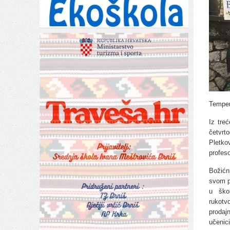
Temper
Iz tre
četvrt
Pletko
profeso
Božićni
svom p
u ško
rukotv
prodaj
učenic