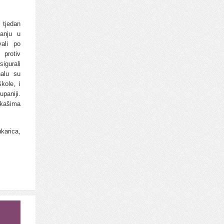
 tjedan
canju u
vali po
 protiv
igurali
nalu su
kole, i
paniji.
rkašima
karica,