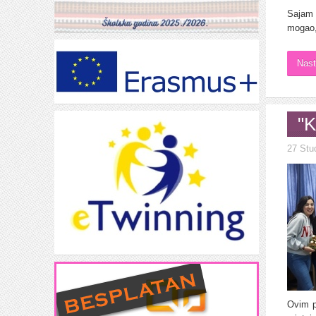
Sajam 
mogao, 
Nast
"K
27 Stu
Ovim p