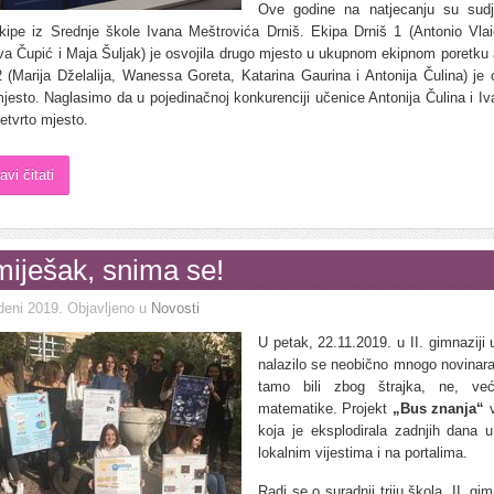
Ove godine na natjecanju su sudj
ekipe iz Srednje škole Ivana Meštrovića Drniš. Ekipa Drniš 1 (Antonio Vlai
Iva Čupić i Maja Šuljak) je osvojila drugo mjesto u ukupnom ekipnom poretku 
2 (Marija Dželalija, Wanessa Goreta, Katarina Gaurina i Antonija Čulina) je o
mjesto. Naglasimo da u pojedinačnoj konkurenciji učenice Antonija Čulina i Iv
četvrto mjesto.
avi čitati
iješak, snima se!
deni 2019
. Objavljeno u
Novosti
U petak, 22.11.2019. u II. gimnaziji 
nalazilo se neobično mnogo novinara.
tamo bili zbog štrajka, ne, ve
matematike. Projekt
„Bus znanja“
v
koja je eksplodirala zadnjih dana 
lokalnim vijestima i na portalima.
Radi se o suradnji triju škola, II. gim