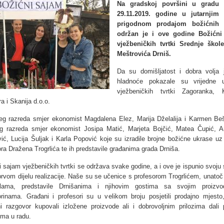
Na gradskoj površini u gradu 
29.11.2019. godine u jutarnjim 
prigodnom prodajom božićnih 
održan je i ove godine Božićni
vježbeničkih tvrtki Srednje škol
Meštrovića Drniš.
Da su domišljatost i dobra volja 
hladnoće pokazale su vrijedne u
vježbeničkih tvrtki Zagoranka, 
a i Skanija d.o.o.
ćeg razreda smjer ekonomist Magdalena Elez, Marija Dželalija i Karmen Beš
og razreda smjer ekonomist Josipa Matić, Marjeta Bojčić, Matea Čupić, A
vić, Lucija Šuljak i Karla Popović koje su izradile brojne božićne ukrase u
ra Dražena Trogrlića te ih predstavile građanima grada Drniša.
 sajam vježbeničkih tvrtki se održava svake godine, a i ove je ispunio svoju
rvom dijelu realizacije. Naše su se učenice s profesorom Trogrlićem, unatoč 
lama, predstavile Drnišanima i njihovim gostima sa svojim proizvo
orinama. Građani i profesori su u velikom broju posjetili prodajno mjesto
ni razgovor kupovali izložene proizvode ali i dobrovoljnim prilozima dali 
ima u radu.