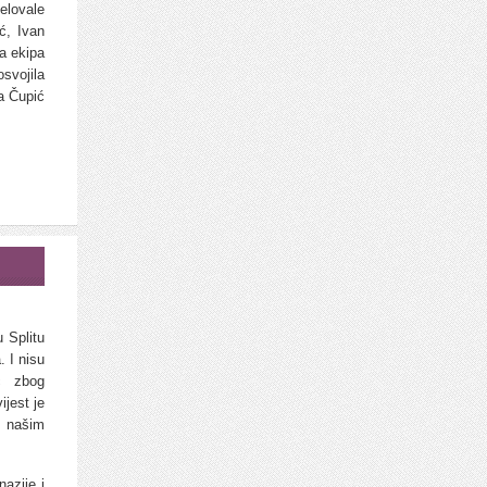
elovale
ć, Ivan
a ekipa
svojila
a Čupić
u Splitu
 I nisu
ć zbog
ijest je
u našim
nazije i