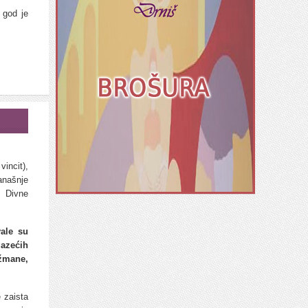
 god je
incit),
našnje
 Divne
vale su
azećih
nžmane,
 zaista