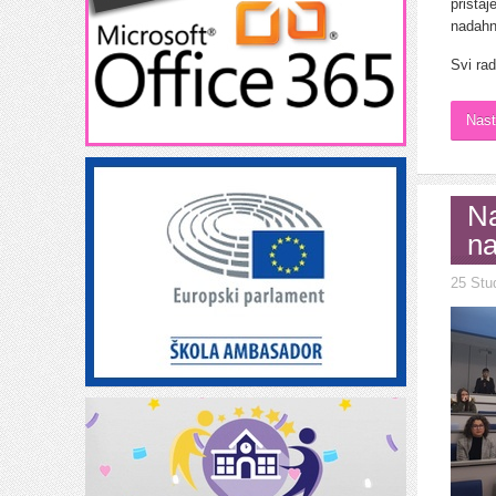
prista
nadahn
Svi rad
Nast
Na
na
25 Stu