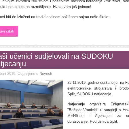
je. Svojim životnim iskustvom i pozitivnim načinom koračanja kroz život, sve
ula i potaknula na razmišljanje. Hvala vam još jednom!
ovi biti će izloženi na tradicionalnom božićnom sajmu naše škole.
avi čitati
ši učenici sudjelovali na SUDOKU
tjecanju
deni 2019
. Objavljeno u
Novosti
23.11.2019. godine održano je, na Fa
elektrotehnike strojarstva i brodo
Split, SUDOKU natjecanje.
Natjecanje organizira Enigmatsk
"Božidar Vranicki" u suradnji s Hr
MENS-om i Agencijom za od
obrazovanje, Podružnica Split.