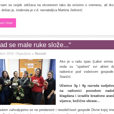
nam se uvijek održava na otvorenom tako da ovisimo o vremenu, ali tko
došao je, istaknula je v.d. ravnateljica Martina Jerković.
avi čitati
ad se male ruke slože..."
deni 2019
. Objavljeno u
Novosti
Ako je u radu spas (Labor omnia v
onda su "spašeni" svi akteri da
radionice pod vodstvom gospođe
Stančić.
Učenice 3g i 4g razreda sudjelo
na radionici povodom nadol
blagdana i izradile kreativne ara
vijence, božićne ukrase...
utem zahvaljujemo se na predanosti i nesebičnosti gospođe Divne kojoj ime