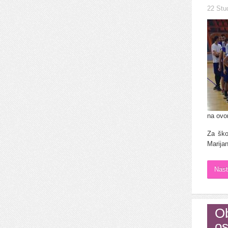
22 Stu
na ovo
Za ško
Marijan
Nast
Ob
os