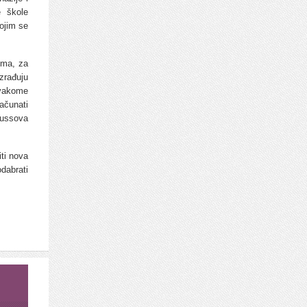
e škole
ojim se
ima, za
zrađuju
svakome
ačunati
Gaussova
iti nova
odabrati
.