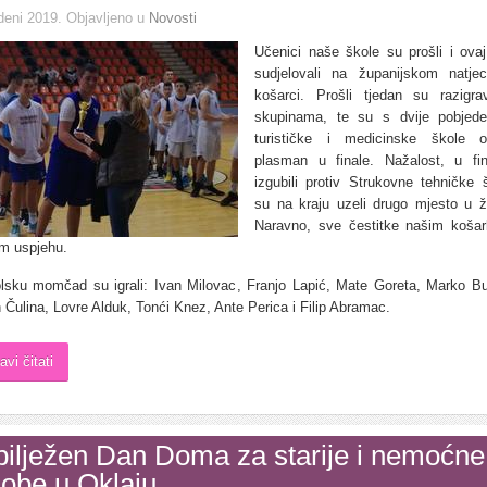
deni 2019
. Objavljeno u
Novosti
Učenici naše škole su prošli i ovaj
sudjelovali na županijskom natje
košarci. Prošli tjedan su razigra
skupinama, te su s dvije pobjede
turističke i medicinske škole os
plasman u finale. Nažalost, u fi
izgubili protiv Strukovne tehničke š
su na kraju uzeli drugo mjesto u žu
Naravno, sve čestitke našim koša
m uspjehu.
lsku momčad su igrali: Ivan Milovac, Franjo Lapić, Mate Goreta, Marko Bu
 Čulina, Lovre Alduk, Tonći Knez, Ante Perica i Filip Abramac.
avi čitati
ilježen Dan Doma za starije i nemoćne
obe u Oklaju