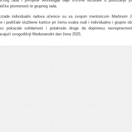
učnog rada i primjene tehnologije daje izvrsne rezultate u postizanju jo
atičke pismenosti te grupnog rada.
zrade individualni radova učenice su sa svojom mentoricom Martinom J
le i podržale službene kartice pri čemu svaka nudi i individualno i grupno ob
u pokazale solidarnost i potaknule druge da doprinesu ravnopravnos
žavajući ovogodišnji Međunarodni dan žena 2025.