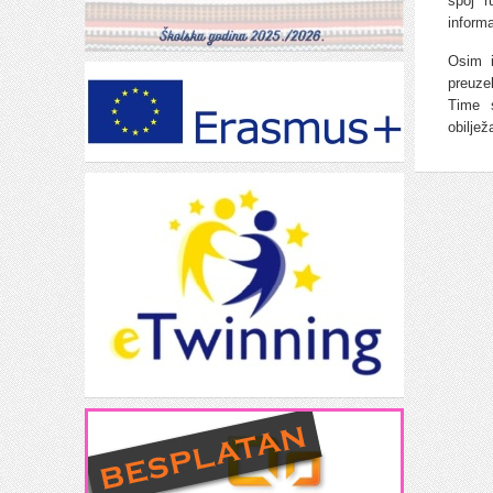
spoj r
inform
Osim i
preuze
Time s
obilje