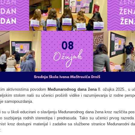
itim aktivnostima povodom
Međunarodnog dana žena
8. ožujka 2025., u uč
eljskim stolom naši su učenici proširili vidike i razumijevanja iz rodne persp
nje samopouzdanja.
i su u školi educirani o slavljenju Međunarodnog dana žena kroz različita pos
o suzbijanja rodnih stereotipa i predrasuda. Tako su učenici prvog razreda
ist kroz dostupni materijal i zadatke sa službene stranice Međunarodni d
: