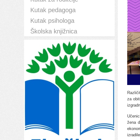
Kutak pedagoga
Kutak psihologa
Školska knjižnica
Različ
za obit
izgrad
Učenic
žena d
ekonom
izradile