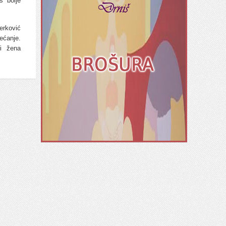
š bolje
erković
ećanje.
ti žena