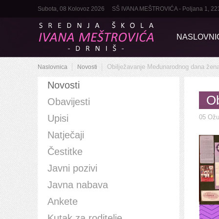
Subota, 08 Kolovoz 2026
SŠ IVANA MEŠTROVIĆA - Poljana 1, 22320 
NASLOVNI
Obilježavanje Međunarodnog dana žen
Naslovnica
Novosti
Novosti
Ob
Obavijesti
Upisi
05 Ožu
Natječaji
Čestitke
Javni pozivi
Javna nabava
Ankete
Kutak za roditelje