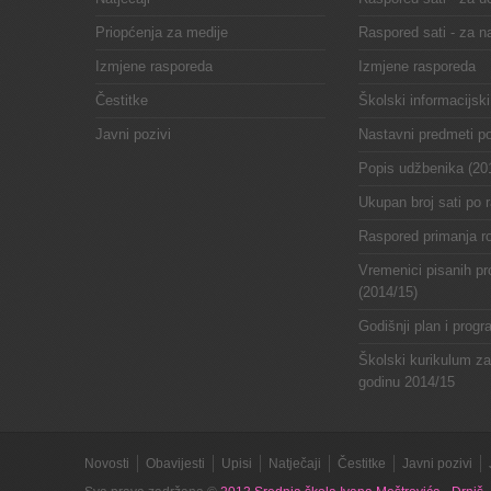
Priopćenja za medije
Raspored sati - za n
Izmjene rasporeda
Izmjene rasporeda
Čestitke
Školski informacijski
Javni pozivi
Nastavni predmeti p
Popis udžbenika (20
Ukupan broj sati po 
Raspored primanja ro
Vremenici pisanih pr
(2014/15)
Godišnji plan i prog
Školski kurikulum z
godinu 2014/15
Novosti
Obavijesti
Upisi
Natječaji
Čestitke
Javni pozivi