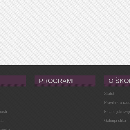
PROGRAMI
O ŠKO
e
Statut
Pravilnik o rad
osti
Financijski izvj
da
Galerija slika
čenike