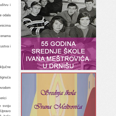
uštvu i
je odala
enicima
 ženama
kustva i
ključne
tignuća
ovodom
erici
e svoju
 Upravo