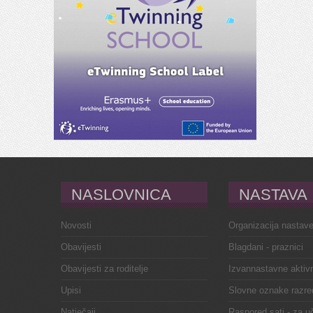
NASLOVNICA
NASTAVA
Novosti
Organizacija nastav
Obavijesti
Blagdani - praznici
Obavijesti za roditelje
Izvannastavne aktivn
Upisi
Slovne oznake razre
Natječaji
Raspored sati - za u