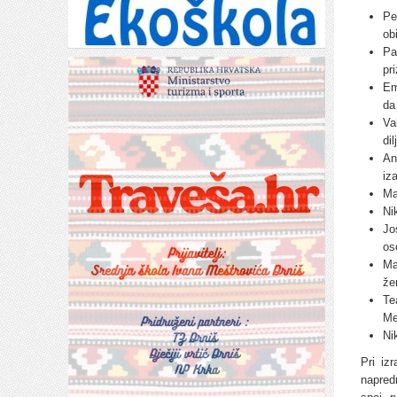
Pe
obi
Pa
pr
Em
da
Va
dil
An
iz
Ma
Ni
Jo
os
Ma
že
Te
Me
Ni
Pri iz
napred