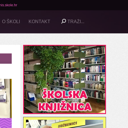
is.skole.hr
O ŠKOLI
KONTAKT