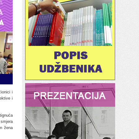
ionici i
ektive i
tignuća
 smjera
an žena