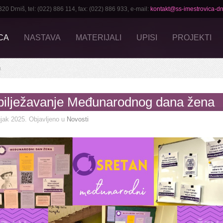
Drniš, tel: (022) 886 114, fax: (022) 886 933, e-mail:
kontakt@ss-imestrovica-drn
CA
NASTAVA
MATERIJALI
UPISI
PROJEKTI
a
ilježavanje Međunarodnog dana žena
jak 2025
. Objavljeno u
Novosti