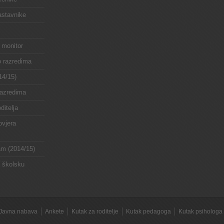
astavnike
 monitor
o razredima
14/15)
razredima
ditelja
ovjera
ram (2014/15)
a školsku
Javna nabava
Ankete
Kutak za roditelje
Kutak pedagoga
Kutak psihologa