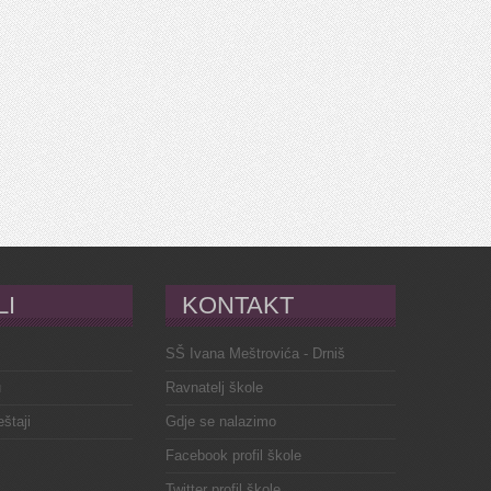
LI
KONTAKT
SŠ Ivana Meštrovića - Drniš
u
Ravnatelj škole
eštaji
Gdje se nalazimo
Facebook profil škole
Twitter profil škole