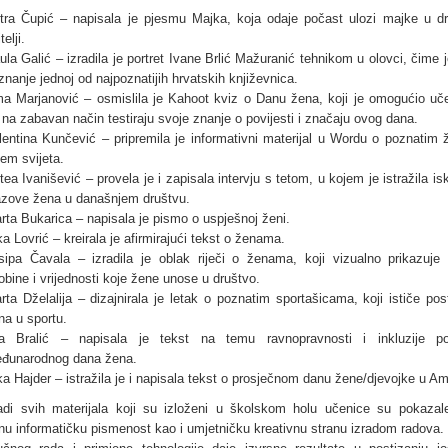
tra Čupić – napisala je pjesmu Majka, koja odaje počast ulozi majke u dr
telji.
ula Galić – izradila je portret Ivane Brlić Mažuranić tehnikom u olovci, čime 
iznanje jednoj od najpoznatijih hrvatskih književnica.
a Marjanović – osmislila je Kahoot kviz o Danu žena, koji je omogućio uč
 na zabavan način testiraju svoje znanje o povijesti i značaju ovog dana.
lentina Kunčević – pripremila je informativni materijal u Wordu o poznatim
jem svijeta.
tea Ivanišević – provela je i zapisala intervju s tetom, u kojem je istražila is
azove žena u današnjem društvu.
rta Bukarica – napisala je pismo o uspješnoj ženi.
ka Lovrić – kreirala je afirmirajući tekst o ženama.
sipa Čavala – izradila je oblak riječi o ženama, koji vizualno prikazuje 
obine i vrijednosti koje žene unose u društvo.
rta Dželalija – dizajnirala je letak o poznatim sportašicama, koji ističe pos
na u sportu.
a Bralić – napisala je tekst na temu ravnopravnosti i inkluzije p
đunarodnog dana žena.
ka Hajder – istražila je i napisala tekst o prosječnom danu žene/djevojke u Am
radi svih materijala koji su izloženi u školskom holu učenice su pokazal
nu informatičku pismenost kao i umjetničku kreativnu stranu izradom radova.