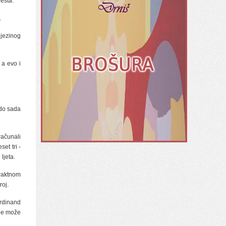
esta.
.
njezinog
 a evo i
 do sada
ačunali
et tri -
ljeta.
traktnom
roj.
rdinand
 ne može