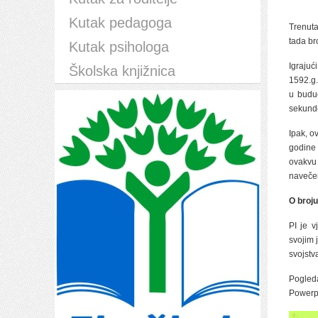
Kutak pedagoga
Trenuta
tada br
Kutak psihologa
Igrajuć
Školska knjižnica
1592.g.
u buduć
sekund
Ipak, o
godine 
ovakvu 
navečer
O broju
PI je v
svojim 
svojstv
Pogleda
Powerpo