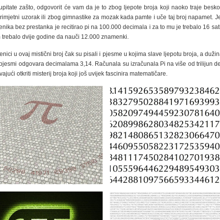
upitate zašto, odgovorit će vam da je to zbog ljepote broja koji naoko traje besk
imjetni uzorak ili zbog gimnastike za mozak kada pamte i uče taj broj napamet. 
jenika bez prestanka je recitirao pi na 100.000 decimala i za to mu je trebalo 16 sati
trebalo dvije godine da nauči 12.000 znamenki.
jenici u ovaj mistični broj čak su pisali i pjesme u kojima slave ljepotu broja, a duži
u pjesmi odgovara decimalama 3,14. Računala su izračunala Pi na više od trilijun d
jući otkriti misterij broja koji još uvijek fascinira matematičare.