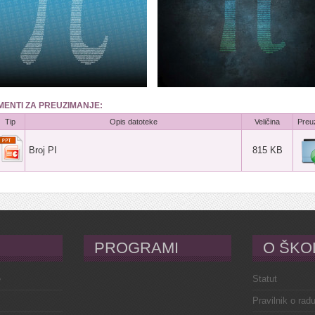
ENTI ZA PREUZIMANJE:
Tip
Opis datoteke
Veličina
Preu
Broj PI
815 KB
PROGRAMI
O ŠKO
e
Statut
Pravilnik o rad