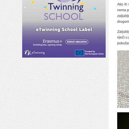
Ako ih 
nema pr
zaljubl
drugom 
Zaljubl
riječi 
pokušava