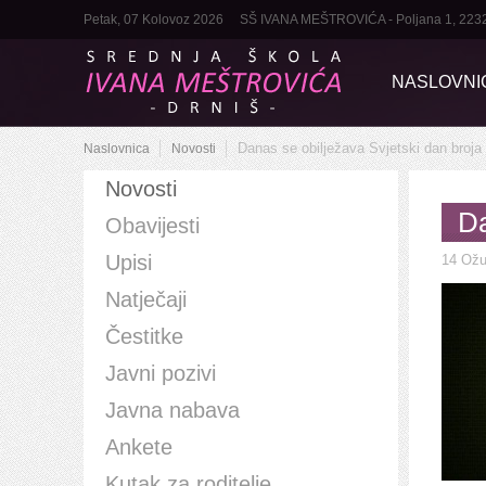
Petak, 07 Kolovoz 2026
SŠ IVANA MEŠTROVIĆA - Poljana 1, 22320 D
NASLOVNI
Danas se obilježava Svjetski dan broja
Naslovnica
Novosti
Novosti
Da
Obavijesti
Upisi
14 Ožu
Natječaji
Čestitke
Javni pozivi
Javna nabava
Ankete
Kutak za roditelje