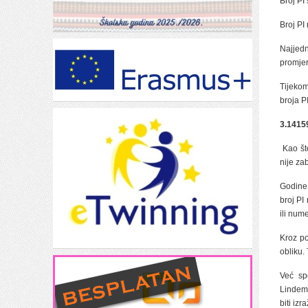
Broj PI
Broj PI
Najjedn
promjer
Tijekom
broja P
3.141
Kao št
nije za
Godine
broj PI
ili num
Kroz po
obliku.
Već sp
Lindema
biti iz