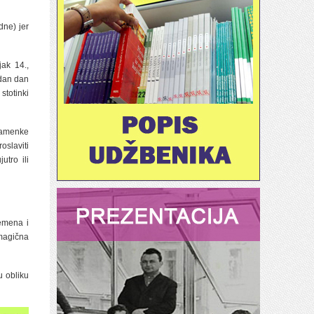
dne) jer
jak 14.,
edan dan
stotinki
znamenke
oslaviti
utro ili
remena i
 magična
u obliku