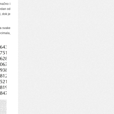
onačno i
Jedan od
, dok je
na svake
ecimala,