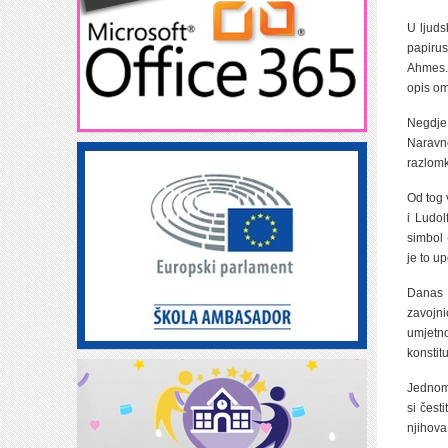
U ljuds
papirus
Ahmes. 
opis om
Negdje 
Naravno
razlom
Od tog 
i Ludo
simbol 
je to u
Danas 
zavojni
umjetno
konstit
Jednom 
si česti
njihova 