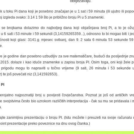
obilježavaju.
k u toku Pi dana koji je posebno značajan je u 1 sat i 59 minuta (ili ujutro ili popo
oj izgleda ovako: 3.14 1 59 što je približno broju Pi u 5 znamenki.
i se brojkama dolazimo do najboljeg dana koji objašnjava broj Pi, a to je ožu
 u 6 sati i 53 minute i 59 sekundi (3,14159265359...), odnosno to bi mogao biti i j
nosti koji glasi: 3141.g. mjesec svibanj, dan 9. 2 sata 6 minuta 53 sekunde 59 
e.
ve je godine dan posebno uzbudljiv za sve matematičare, budući da posljednje 
2015. dolaze i kao iduće znamenke u zapisu broja PI. Osim toga, oni koji žele pr
prigodu mogu to napraviti u točno vrijeme (9 sati, 26 minuta i 53 sekunde uj
) te još povećati niz (3,141592653).
 PI
jerojatno najpoznatiji broj u povijesti čovječanstva. Poznat je još od antičkih v
je svojstvima često bio uzrokom različitih interpretacija - čak su mu se pridavala i
a.
jte zanimljivu prezentaciju o broju PI. (Istu možete i preuzeti na svoje računalu 
int prezentacije preko poveznice na dnu ovog članka.)