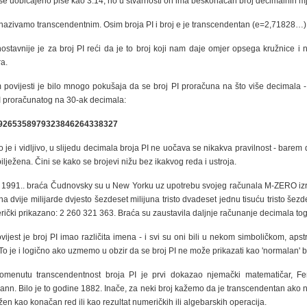
 se uobičajeno piše kao 3.14, no u stvarnosti on ima beskonačan broj decimalnih mj
 nazivamo transcendentnim. Osim broja PI i broj e je transcendentan (e=2,71828…)
ostavnije je za broj PI reći da je to broj koji nam daje omjer opsega kružnice i 
a.
 povijesti je bilo mnogo pokušaja da se broj PI proračuna na što više decimala -
I proračunatog na 30-ak decimala:
59265358979323846264338327
o je i vidljivo, u slijedu decimala broja PI ne uočava se nikakva pravilnost - barem
bilježena. Čini se kako se brojevi nižu bez ikakvog reda i ustroja.
 1991.. braća Čudnovsky su u New Yorku uz upotrebu svojeg računala M-ZERO izr
 na dvije milijarde dvjesto šezdeset milijuna tristo dvadeset jednu tisuću tristo šezdes
erički prikazano: 2 260 321 363. Braća su zaustavila daljnje računanje decimala tog 
vijest je broj PI imao različita imena - i svi su oni bili u nekom simboličkom, aps
 To je i logično ako uzmemo u obzir da se broj PI ne može prikazati kao 'normalan' b
omenutu transcendentnost broja PI je prvi dokazao njemački matematičar, Fe
nn. Bilo je to godine 1882. Inače, za neki broj kažemo da je transcendentan ako
ražen kao konačan red ili kao rezultat numeričkih ili algebarskih operacija.