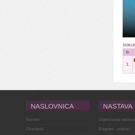
DOKUM
Br.
1.
NASLOVNICA
NASTAVA
Novosti
Organizacija nastav
Obavijesti
Blagdani - praznici