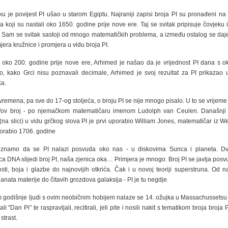
ku je povijest PI ušao u starom Egiptu. Najraniji zapisi broja PI su pronađeni na
a koji su nastali oko 1650. godine prije nove ere. Taj se svitak pripisuje čovjek
Sam se svitak sastoji od mnogo matematičkih problema, a između ostalog se daje
jera kružnice i promjera u vidu broja PI.
oko 200. godine prije nove ere, Arhimed je našao da je vrijednost PI dana s o
, kako Grci nisu poznavali decimale, Arhimed je svoj rezultat za PI prikazao 
ka.
vremena, pa sve do 17-og stoljeća, o broju PI se nije mnogo pisalo. U to se vrijeme
lfov broj - po njemačkom matematičaru imenom Ludolph van Ceulen. Današnji 
(na slici) u vidu grčkog slova PI je prvi uporabio William Jones, matematičar iz We
porabio 1706. godine
znamo da se PI nalazi posvuda oko nas - u diskovima Sunca i planeta. Dv
ca DNA slijedi broj PI, naša zjenica oka… Primjera je mnogo. Broj PI se javlja posv
sti, boja i glazbe do najnovijih otkrića. Čak i u novoj teoriji superstruna. Od naj
uanata materije do čitavih grozdova galaksija - PI je tu negdje.
godišnje ljudi s ovim neobičnim hobijem nalaze se 14. ožujka u Massachussetsu
tali "Dan Pi" te raspravljali, recitirali, jeli pite i nosili nakit s tematikom broja broja P
strast.