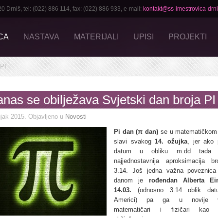
rniš, tel: (022) 886 114, fax: (022) 886 933, e-mail:
kontakt@ss-imestrovica-drni
CA
NASTAVA
MATERIJALI
UPISI
PROJEKTI
 PI
nas se obilježava Svjetski dan broja PI
jak 2015
. Objavljeno u
Novosti
Pi dan (π dan)
se u matematičkom 
slavi svakog
14. ožujka
, jer ako
datum u obliku m.dd tada 
najjednostavnija aproksimacija b
3.14. Još jedna važna poveznica
danom je
rođendan Alberta Ein
14.03.
(odnosno 3.14 oblik da
Americi) pa ga u novije vr
matematičari i fizičari kao 