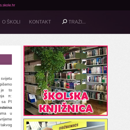
s.skole.hr
O ŠKOLI
KONTAKT
svijetu
 pišemo
je to
roja π:
 sa PI
steina
tuma u
ijeme
takvog