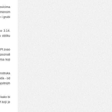
 svicima
u imenom
 i grubi
ko 3.14.
u obliku
 PI zvao
poznati
lsa koji
ostruka
uda - od
sitnijih
 kako bi
i koji je