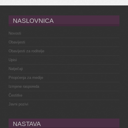
NASLOVNICA
Novosti
Obavijesti
Obavijesti za roditelje
Upisi
Natječaji
Priopćenja za medije
Izmjene rasporeda
Čestitke
Javni pozivi
NASTAVA