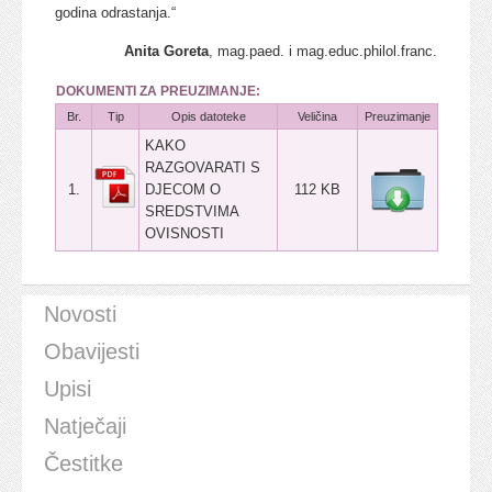
godina odrastanja.“
Anita Goreta
, mag.paed. i mag.educ.philol.franc.
DOKUMENTI ZA PREUZIMANJE:
Br.
Tip
Opis datoteke
Veličina
Preuzimanje
KAKO
RAZGOVARATI S
1.
DJECOM O
112 KB
SREDSTVIMA
OVISNOSTI
Novosti
Obavijesti
Upisi
Natječaji
Čestitke