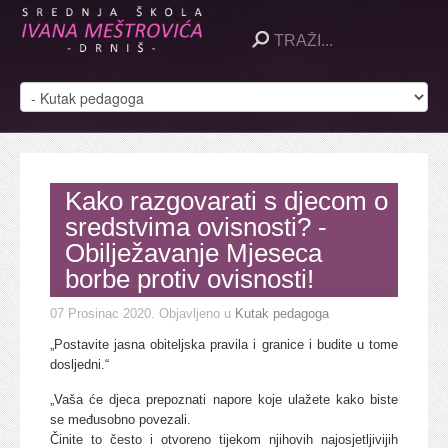
Kako razgovarati s djecom o
sredstvima ovisnosti? -
Obilježavanje Mjeseca
borbe protiv ovisnosti!
07 Prosinac 2020
. Objavljeno u
Kutak pedagoga
„Postavite jasna obiteljska pravila i granice i budite u tome
dosljedni.“
„Vaša će djeca prepoznati napore koje ulažete kako biste
se međusobno povezali.
Činite to često i otvoreno tijekom njihovih najosjetljivijih